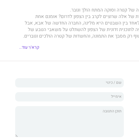
ה של קטרה וסוקה המתח הולך וגובר.
ת של אלה שרוצים לקרב בין הצפון לדרום? אומנם אחת
 לאחד בין השבטים היא מלינה, החברה החדשה של אבא, אבל
 לתוכנית זדונית של הצפון להשתלט על משאבי הטבע של
וף רק מסבך את התמונה, והחשדות של קטרה הולכים וגוברים.
גיה החדשה ”צפון ודרום“, שממשיכה את סדרת אווטאר הסוחפת,
קרא/י עוד..
ומייקל דנטה דימרטינו יצרו את עולמו של האווטאר בסדרת אנימציה
יאנג, יוצר הקומיקס המוערך וחתן פרס אייזנר, והאמניות צ'יפויו
וונֹו (המכנות עצמן גוריהירו) המשיכו את סיפורו של העולם הקסום
חת, המזמינה קוראים ותיקים וחדשים להרפתקה סוחפת עם אנג