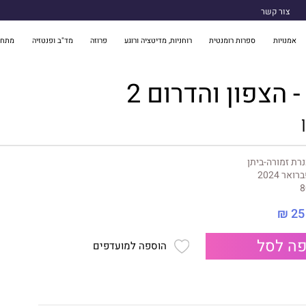
צור קשר
אמנויות
ספרות רומנטית
רוחניות, מדיטציה ורוגע
פרוזה
מד"ב ופנטזיה
מתח 
 הצפון והדרום 2
רת זמורה-ביתן
רואר 2024
8
25 ₪
ה לסל
הוספה למועדפים