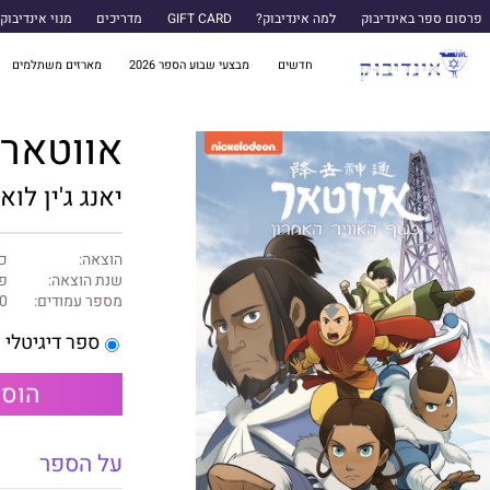
פרסום ספר באינדיבוק
למה אינדיבוק?
GIFT CARD
מדריכים
מנוי אינדיבוק
חדשים
מבצעי שבוע הספר 2026
מארזים משתלמים
אווטאר -
יאנג ג'ין לואן
הוצאה:
כנ
שנת הוצאה:
פב
מספר עמודים:
0
ספר דיגיטלי
הוספ
על הספר