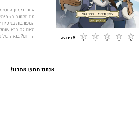
אחרי ניסיון החטיפ
מה הכוונה האמיתי
המעורבות בניסיון
האם גם היא שותפה
הדרום? בואה של ט
0 דירוגים
ספר שני ! בטרילו
בריאן קֹוניֵיצקֹו 
מרהיבה. ג'ין לואן 
סָסקי וֵנאֹוקֹו קאָ
בסדרת קומיקס מות
אנחנו ממש אהבנו!
וחבריו.