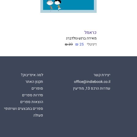
כראמל
מאירה ברנע-גולדברג
דיגיטלי
25 ₪
39 ₪
יצירת קשר
למה אינדיבוק?
office@indiebook.co.il
תקנון האתר
שדרות הרכס 13, מודיעין
סופרים
סדרות ספרים
הוצאות ספרים
ספרים במבצעים ושיתופי
פעולה