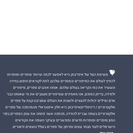
משימת העל של אינדיבוק היא לאפשר לכמה שיותר סופרים וסופרות
להפיץ לעולם את הסיפורים והמסרים שלהם, לתת לקוראים חופש בחירה
והעשיר את כוח הקריאה בעולם שלהם. אנחנו אוהבים ספרים, סיפורים
ולמידה, בדיוק כמוכם, אנו מאמינים שסיפורים מעצבים את מי שאנחנו כבני
אדם ומילים יכולות להעצים ולשנות את העולם שסביבנו.קצת על ספרים
אלקטרוניים / דיגיטלייםאינדיבוק היא חלק אינטגראלי מהמהפכה של ספרים
אלקטרוניים בשפה עברית להורדה, מהפכה אשר פתחה את שוק הספרים בפני
המון סופרים וסופרות חדשים ומוכשרים ובעיקר חשפה את הקוראים
הישראלים לעוד מבחר עצום ומרתק של ספרים בשלל נושאים וז'אנרים.