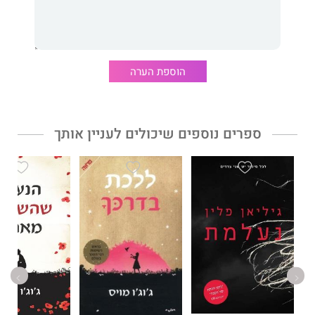
זהו סיפורו של מנהיג הניצב בנקודה מרתקת בתוך משוואה סבוכה של
ניגודים: אהבה וכוח, חיי המעשה וחיי הנפש, הפרטי והציבורי, רווח
והפסד. אולם בראש ובראשונה זהו סיפורו של אדם הכבול למגבלותיו
האנושיות.
הוספת הערה
אוגוסטוס
כתוב בסגנונו המאופק והמדויק של ויליאמס, המצליח
לזקק מבט משמעותי על המסתורין הנפלא המתקרא חיים.
ספרים נוספים שיכולים לעניין אותך