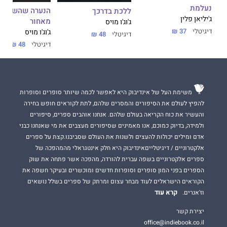
נעלמת
הנערה שהשארת
ללכת בדרכך
ג'יליאן פלין
מאחור
ג'וג'ו מויס
דיגיטלי
37 ₪
ג'וג'ו מויס
דיגיטלי
48 ₪
דיגיטלי
48 ₪
משימת העל של אינדיבוק היא לאפשר לכמה שיותר סופרים וסופרות
להפיץ לעולם את הסיפורים והמסרים שלהם, לתת לקוראים חופש בחירה
והעשיר את כוח הקריאה בעולם שלהם. אנחנו אוהבים ספרים, סיפורים
ולמידה, בדיוק כמוכם, אנו מאמינים שסיפורים מעצבים את מי שאנחנו כבני
אדם ומילים יכולות להעצים ולשנות את העולם שסביבנו.קצת על ספרים
אלקטרוניים / דיגיטלייםאינדיבוק היא חלק אינטגראלי מהמהפכה של
ספרים אלקטרוניים בשפה עברית להורדה, מהפכה אשר פתחה את שוק
הספרים בפני המון סופרים וסופרות חדשים ומוכשרים ובעיקר חשפה את
הקוראים הישראלים לעוד מבחר עצום ומרתק של ספרים בשלל נושאים
קרא עוד
וז'אנרים.
יצירת קשר
office@indiebook.co.il