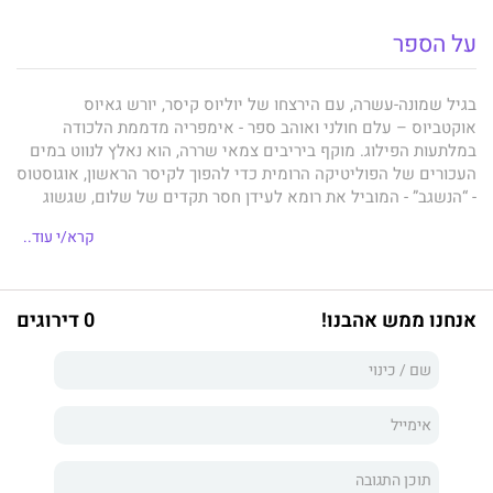
על הספר
בגיל שמונה-עשרה, עם הירצחו של יוליוס קיסר, יורש גאיוס
אוקטביוס – עלם חולני ואוהב ספר - אימפריה מדממת הלכודה
במלתעות הפילוג. מוקף ביריבים צמאי שררה, הוא נאלץ לנווט במים
העכורים של הפוליטיקה הרומית כדי להפוך לקיסר הראשון, אוגוסטוס
- “הנשגב” - המוביל את רומא לעידן חסר תקדים של שלום, שגשוג
ואחווה.
קרא/י עוד..
אנחנו ממש אהבנו!
0 דירוגים
הרומן של הסופר האמריקאי
ג’ון ויליאמס
הוא סיפור חייו של האיקון
ההיסטורי ושל האדם הפרטי, המסופר מבחוץ ומבפנים. הוא בונה את
דמותו המורכבת של אוגוסטוס משלל נקודות מבט ולאורך שנים, ורק
אז הוא חושף את נפשו, נפש של שליט אדיר המתבונן במבט מפוכח
ביצירה שהיא חייו ומתוודע למשקלם של המחירים האישיים שנאלץ
לשלם מהרגע שבו החליט כי יעמוד בראשה.