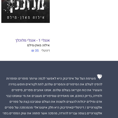
היא מפחדת מהאפ
הוא שולט בה.
אנגלי 1 - אנגלי מלוכלך
אילזה מאדן-מילס
השמלות שלה צמודות
דיגיטלי
35 ₪
בחוסר נימוס ומדב
שנועדה להסוות הת
איש אינו יכול לסד
משימת העל של אינדיבוק היא לאפשר לכמה שיותר סופרים וסופרות
להפיץ לעולם את הסיפורים והמסרים שלהם, לתת לקוראים חופש בחירה
והעשיר את כוח הקריאה בעולם שלהם. אנחנו אוהבים ספרים, סיפורים
רבים חושבים שהוא
ולמידה, בדיוק כמוכם, אנו מאמינים שסיפורים מעצבים את מי שאנחנו כבני
התחתון של ניו־יור
אדם ומילים יכולות להעצים ולשנות את העולם שסביבנו.קצת על ספרים
תמיד פעל לפי התוכ
אלקטרוניים / דיגיטלייםאינדיבוק היא חלק אינטגראלי מהמהפכה של ספרים
ומעולם לא התפתה 
אלקטרוניים בשפה עברית להורדה, מהפכה אשר פתחה את שוק הספרים בפני