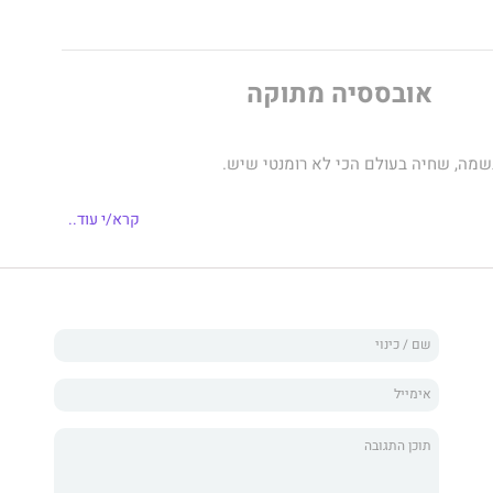
אובססיה מתוקה
נשמה, שחיה בעולם הכי לא רומנטי שיש.
קרא/י עוד..
 המתוקה" בזכות אישיותה הנעימה – היא מחייכת לכל אחד
ות לכל עבר. היא הבת האהובה, נסיכת המאפיה המושלמת... או
מראה רק את הדם המכתים את ידיה.
ני קובע הכול...
העולם התחתון של ניו־יורק, אחותה של אלנה משודכת להינשא
ר במאפיה, בוס, רמאי – אפילו בסטנדרטים של המאפיה.