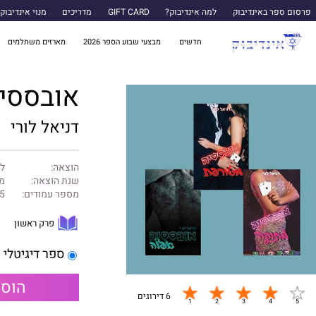
פרסום ספר באינדיבוק
למה אינדיבוק?
GIFT CARD
מדריכים
מנוי אינדיבוק
חדשים
מבצעי שבוע הספר 2026
מארזים משתלמים
אובססיה
דניאל לורי
הוצאה:
לב
שנת הוצאה:
מרץ
מספר עמודים:
5
פרק ראשון
ספר דיגיטלי
הוספ
6 דירוגים