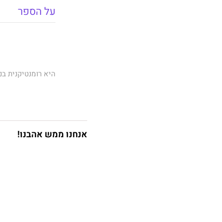
על הספר
היא רומנטיקנית ב
אלנה מכונה "אבלי
ומפזרת קסם ונינוח
ליתר דיוק, הייתה.
אנחנו ממש אהבנו!
עכשיו היא רואה ב
אומרים שרושם ראשו
במים העכורים של 
לניקולס רוסו. בכי