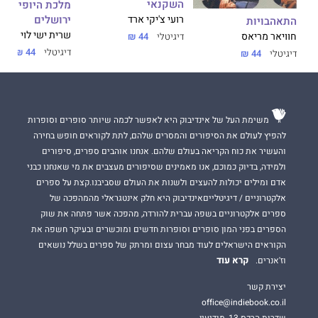
השקנאי
מלכת היופי של
ירושלים
רועי צ'יקי ארד
התאהבויות
שרית ישי לוי
חוויאר מריאס
דיגיטלי
44 ₪
דיגיטלי
44 ₪
דיגיטלי
44 ₪
משימת העל של אינדיבוק היא לאפשר לכמה שיותר סופרים וסופרות
להפיץ לעולם את הסיפורים והמסרים שלהם, לתת לקוראים חופש בחירה
והעשיר את כוח הקריאה בעולם שלהם. אנחנו אוהבים ספרים, סיפורים
ולמידה, בדיוק כמוכם, אנו מאמינים שסיפורים מעצבים את מי שאנחנו כבני
אדם ומילים יכולות להעצים ולשנות את העולם שסביבנו.קצת על ספרים
אלקטרוניים / דיגיטלייםאינדיבוק היא חלק אינטגראלי מהמהפכה של
ספרים אלקטרוניים בשפה עברית להורדה, מהפכה אשר פתחה את שוק
הספרים בפני המון סופרים וסופרות חדשים ומוכשרים ובעיקר חשפה את
הקוראים הישראלים לעוד מבחר עצום ומרתק של ספרים בשלל נושאים
קרא עוד
וז'אנרים.
יצירת קשר
office@indiebook.co.il