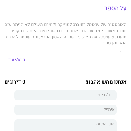
על הספר
האובססיה של שאנטל רוזנברג למוזיקה ולחיים מעולם לא הייתה עזה
יותר מאשר בימים שבהם בילתה בבורדו שבצרפת. הייתה זו תקופה
סוערת ששינתה את חייה, עד שקרה האסון הנורא, ומה שנותר לאחריה
הוא יומן סודי.
פיליפ טיבידו השאיר מאחור את תשוקתו לאומנות ומסתגר מן העולם
בטירתו בין הכרמים, רדוף על ידי זיכרונות שלא נותנים לו מנוחה.
קרא/י עוד..
הכתבות שנכתבו עליו הציגו אותו כ'מפלצת יפהפייה', אבל עכשיו הוא
סוף כל סוף נותן לג'מה האריס, עיתונאית מבטיחה, להתקרב אליו,
והיא שואלת שאלות שהוא לא בטוח שהוא רוצה לענות עליהן.
אנחנו ממש אהבנו!
0 דירוגים
החיפוש אחר האמת מנחה את ג'מה. זו הזדמנות לריאיון של פעם
בחיים ודבר לא יעצור בעדה, גם כאשר עליה לשהות בטירת טיבידו
למשך חודשים, איתו. יומנה של שאנטל מגיע לידיה של ג'מה, אך על
פי ההנחיות שקיבלה, מותר לה לקרוא מדי יום רק קטע אחד.
זה סיפור על מפגש מרתק בין שני אנשים מלאי תשוקה, אוהבי