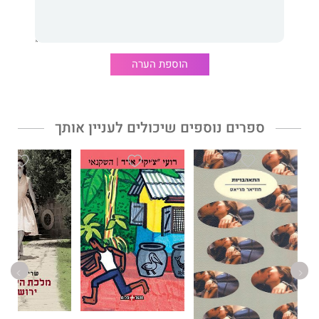
מוזיקה. מה קורה כשהתאווה והחיפוש אחר האמת מתנגשים עם
האומנות?
הוספת הערה
אובססיה
עיוורת
מאת סופרת רבי המכר
אלה פרנק
הוא רומן עכשווי
ומרתק. בעלילה רווית תשוקה, יופי וחטאים, תגלו את הסודות החבויים
בטירת טיבידו ותיהנו מהרפתקה מפותלת שתרדוף את דמיונכם.
ספרים נוספים שיכולים לעניין אותך
הספר כיכב ברשימות רבי המכר בעולם וסחף אחריו קהל קוראים
נלהב.