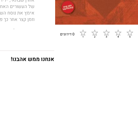
של העשורים האחרונ
אימץ את נוסח השיר
וזמן קצר אחר כך פנ
כיצד ניתן להבין א
0 דירוגים
השפיעו יחסיו עם א
מה היה חלקה של 
בעצם פולמוס סמוי
אנחנו ממש אהבנו!
בשאלות אלו ורבות
והמשפחה בשירת 
המשוררים המרכזיי
אל נבכי חייו ונפש
המתפרסמים כאן לר
באמצעות האזנה רג
שבתוכו נכתבת שירה