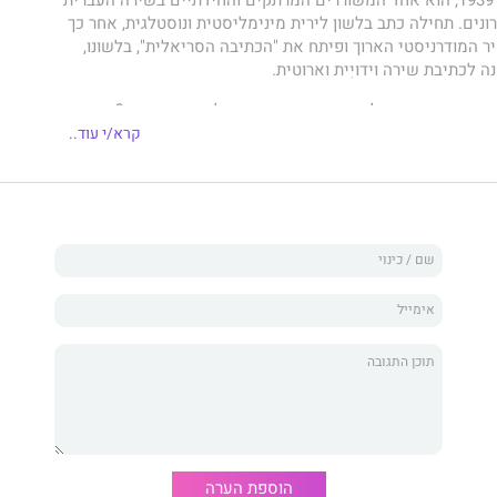
ים. תחילה כתב בלשון לירית מינימליסטית ונוסטלגית, אחר כך
 המודרניסטי הארוך ופיתח את "הכתיבה הסריאלית", בלשונו,
ה לכתיבת שירה וידויִית וארוטית.
ת השינויים הרדיקליים בשפתו השירית של אהרן שבתאי? איך
חיו, הסופר יעקב שבתאי, על התעצבות תפיסותיו הפואטיות?
קרא/י עוד..
אִמם, מאשה שבתאי, ביצירת המשפט הארוך המשותף לשניהם?
והאם הפואמה מעוררת המחלוקת "בגין", שפרסם אהרן שבתאי ב־1986, הייתה
 עם אחיו ועם הוריהם?
 אחרות עוסק
פרופ' מיכאל גלוזמן
בספרו
אהרֹן: הבית
אהרן שבתאי
, הנקרא כמונוגרפיה מקיפה על יצירתו של אחד
ם בשירה העברית בעשורים האחרונים וכנובלה ביוגרפית הצוללת
ו של המשורר. בעזרת מכתבים אישיים מארכיונו של שבתאי,
אשונה, שיחות איתו ועם חבריו הקרובים ומחקר מעמיק, ובעיקר
ישה למכלול ההקשרים האישיים, הספרותיים והפוליטיים
 זו, מציע גלוזמן מבט חדש על יצירתו של שבתאי.
הוספת הערה