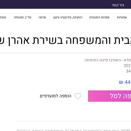
צור קשר
אמנויות
ספרות רומנטית
רוחניות, מדיטציה ורוגע
פרוזה
מד"ב ופנטזיה
מתח 
בית והמשפחה בשירת אהרן ש
דא - האוניברסיטה הפתוחה
202
34
44 ₪
ה לסל
הוספה למועדפים
אהרן שבתאי, יליד 1939, הוא אחד המשוררים המרתקים והחידתיים בשירה העברית