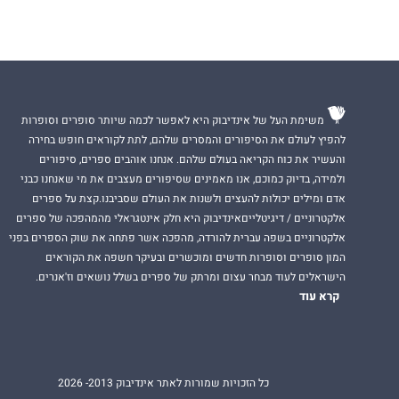
משימת העל של אינדיבוק היא לאפשר לכמה שיותר סופרים וסופרות
להפיץ לעולם את הסיפורים והמסרים שלהם, לתת לקוראים חופש בחירה
והעשיר את כוח הקריאה בעולם שלהם. אנחנו אוהבים ספרים, סיפורים
ולמידה, בדיוק כמוכם, אנו מאמינים שסיפורים מעצבים את מי שאנחנו כבני
אדם ומילים יכולות להעצים ולשנות את העולם שסביבנו.קצת על ספרים
אלקטרוניים / דיגיטלייםאינדיבוק היא חלק אינטגראלי מהמהפכה של ספרים
אלקטרוניים בשפה עברית להורדה, מהפכה אשר פתחה את שוק הספרים בפני
המון סופרים וסופרות חדשים ומוכשרים ובעיקר חשפה את הקוראים
הישראלים לעוד מבחר עצום ומרתק של ספרים בשלל נושאים וז'אנרים.
קרא עוד
כל הזכויות שמורות לאתר אינדיבוק 2013- 2026