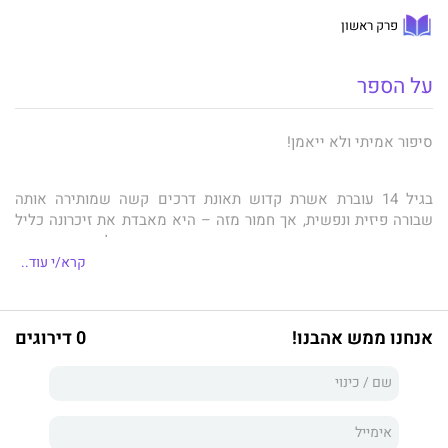
פרק ראשון
על הספר
סיפור אמיתי ולא ייאמן!
בגיל 14 עוברת אשרת קדוש תאונת דרכים קשה שמותירה אותה
שבורה פיזית ונפשית, אך חמור מזה – היא מאבדת את זיכרונה כליל
עד שאינה יודעת אם היא בן או בת, עד שאינה יודעת לדבר.
קרא/י עוד..
בתהליך השיקום הממושך והמורכב היא לומדת מחדש את העולם,
חווה את הפער בין החלק הפיזי לחלק הרוחני שבה ועוברת מסע כואב,
אנחנו ממש אהבנו!
0 דירוגים
מרגש, מזעזע לעיתים, מטלטל ומופלא עד לבנייתה מחדש כאדם
שלם ומתוקן.
והתחברו השמיים והארץ
יערער את כל מה שחשבתם על המציאות,
ואין ספק שיישאר איתכם עוד זמן רב לאחר הקריאה.