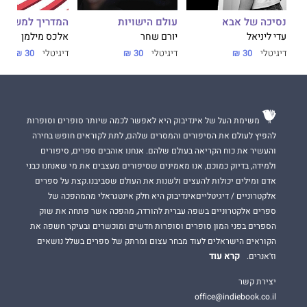
נסיכה של אבא
עולם הישויות
המדריך למשתמ
עדי ליניאל
יורם שחר
אלכס מילמן
דיגיטלי
30 ₪
דיגיטלי
30 ₪
דיגיטלי
30 ₪
משימת העל של אינדיבוק היא לאפשר לכמה שיותר סופרים וסופרות
להפיץ לעולם את הסיפורים והמסרים שלהם, לתת לקוראים חופש בחירה
והעשיר את כוח הקריאה בעולם שלהם. אנחנו אוהבים ספרים, סיפורים
ולמידה, בדיוק כמוכם, אנו מאמינים שסיפורים מעצבים את מי שאנחנו כבני
אדם ומילים יכולות להעצים ולשנות את העולם שסביבנו.קצת על ספרים
אלקטרוניים / דיגיטלייםאינדיבוק היא חלק אינטגראלי מהמהפכה של
ספרים אלקטרוניים בשפה עברית להורדה, מהפכה אשר פתחה את שוק
הספרים בפני המון סופרים וסופרות חדשים ומוכשרים ובעיקר חשפה את
הקוראים הישראלים לעוד מבחר עצום ומרתק של ספרים בשלל נושאים
קרא עוד
וז'אנרים.
יצירת קשר
office@indiebook.co.il