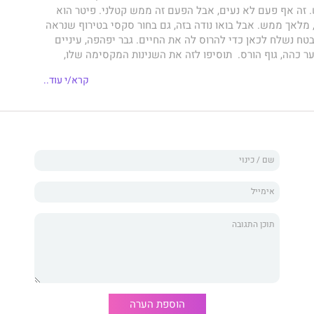
זה אף פעם לא נעים, אבל הפעם זה ממש קטלני. פיטר הוא
מלאך ממש. אבל בואו נודה בזה, גם בחור סקסי בטירוף שנראה
טח נשלח לכאן כדי להרוס לה את החיים. גבר יפהפה, עיניים
ער כהה, גוף הורס. תוסיפו לזה את השנינות המקסימה שלו,
שסידני אי־פעם חלמה עליו. אבל כשהעניינים מתחילים
קרא/י עוד..
 לה איפה הדלת... וסידני מזדחלת דרכה החוצה. כך נגמרת
י גרועה בחייה. אלא שאז המצב רק מידרדר עוד יותר. בבוקר
 מול עיניה. הבחור ההורס הזה מאתמול בלילה, זה שראה אותה
 מול הכיתה עכשיו ומלמד.
ספר ראשון בסדרת רבי המכר
הוספת הערה