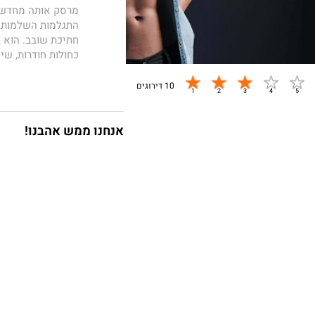
מרסק אותה מחדש. 
התגלמות השלמוּת, 
חתיכת שובב. הוא ב
כחולות חודרות, שי
ופיטר הוא כל מה 
להתחמם, הוא מראה
10 דירוגים
הפגישה העיוורת הכ
המחרת הכול מתנפץ
חצי עירומה, עומד
אנחנו ממש אהבנו!
שכבשה את העולם