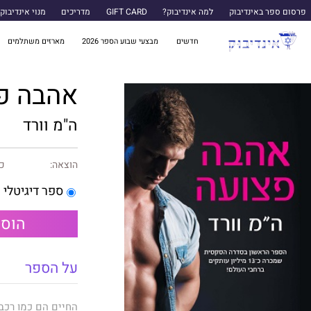
פרסום ספר באינדיבוק
למה אינדיבוק?
GIFT CARD
מדריכים
מנוי אינדיבוק
חדשים
מבצעי שבוע הספר 2026
מארזים משתלמים
אהבה פ
ה"מ וורד
הוצאה:
כנ
ספר דיגיטלי
הוספ
על הספר
החיים הם כמו רכב