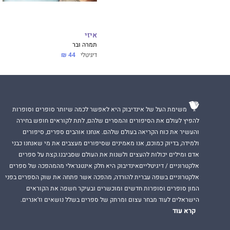
איזי
תמרה ובר
דיגיטלי
44 ₪
משימת העל של אינדיבוק היא לאפשר לכמה שיותר סופרים וסופרות
להפיץ לעולם את הסיפורים והמסרים שלהם, לתת לקוראים חופש בחירה
והעשיר את כוח הקריאה בעולם שלהם. אנחנו אוהבים ספרים, סיפורים
ולמידה, בדיוק כמוכם, אנו מאמינים שסיפורים מעצבים את מי שאנחנו כבני
אדם ומילים יכולות להעצים ולשנות את העולם שסביבנו.קצת על ספרים
אלקטרוניים / דיגיטלייםאינדיבוק היא חלק אינטגראלי מהמהפכה של ספרים
אלקטרוניים בשפה עברית להורדה, מהפכה אשר פתחה את שוק הספרים בפני
המון סופרים וסופרות חדשים ומוכשרים ובעיקר חשפה את הקוראים
הישראלים לעוד מבחר עצום ומרתק של ספרים בשלל נושאים וז'אנרים.
קרא עוד