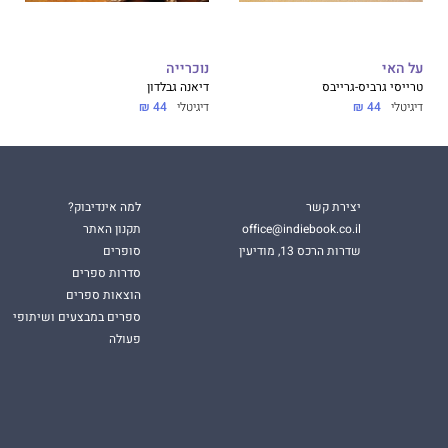
על האי
נוכרייה
טרייסי גרביס-גרייבס
דיאנה גבלדון
דיגיטלי
44 ₪
דיגיטלי
44 ₪
יצירת קשר
למה אינדיבוק?
office@indiebook.co.il
תקנון האתר
שדרות הרכס 13, מודיעין
סופרים
סדרות ספרים
הוצאות ספרים
ספרים במבצעים ושיתופי
פעולה