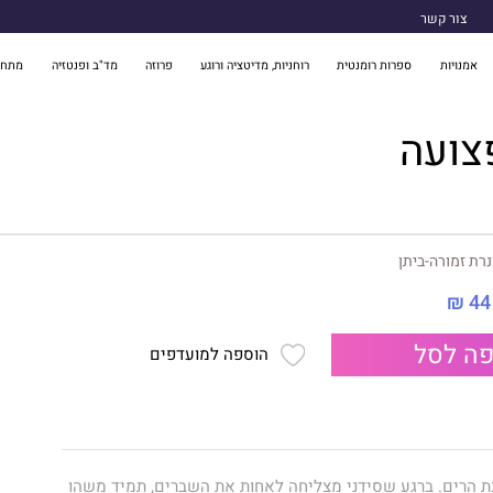
צור קשר
אמנויות
ספרות רומנטית
רוחניות, מדיטציה ורוגע
פרוזה
מד"ב ופנטזיה
מתח 
צועה
רת זמורה-ביתן
44 ₪
ה לסל
הוספה למועדפים
ת הרים. ברגע שסידני מצליחה לאחות את השברים, תמיד משהו