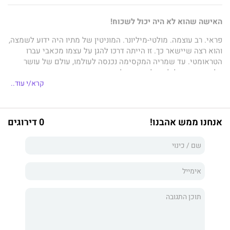
האישה שהוא לא היה יכול לשכוח!
פראי. רב עוצמה. מולטי-מיליונר. המוניטין של מתיו היה ידוע לשמצה,
והוא רצה שיישאר כך. זו הייתה דרכו להגן על עצמו מכאבי עברו
הטראומטי. עד שמריה המקסימה נכנסה לעולמו, עולם של עושר
בלתי נתפס, ובלילה של תשוקה לוהטת סיבכה את חייו המאורגנים
בקפידה.
קרא/י עוד..
היא הייתה האישה היחידה שראתה את הגבר שמאחורי הצלקות, אך
כדי להגן עליה הוא הרחיק אותה מחייו. עכשיו חזרה מריה ויש לה
אנחנו ממש אהבנו!
0 דירוגים
הכרזה שגורמת לו להטיל ספק בכל.