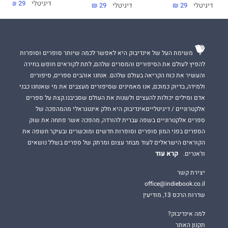
דיגיטלי
29 ₪
דיגיטלי
29 ₪
דיגיטלי
29 ₪
משימת העל של אינדיבוק היא לאפשר לכמה שיותר סופרים וסופרות
להפיץ לעולם את הסיפורים והמסרים שלהם, לתת לקוראים חופש בחירה
והעשיר את כוח הקריאה בעולם שלהם. אנחנו אוהבים ספרים, סיפורים
ולמידה, בדיוק כמוכם, אנו מאמינים שסיפורים מעצבים את מי שאנחנו כבני
אדם ומילים יכולות להעצים ולשנות את העולם שסביבנו.קצת על ספרים
אלקטרוניים / דיגיטלייםאינדיבוק היא חלק אינטגראלי מהמהפכה של
ספרים אלקטרוניים בשפה עברית להורדה, מהפכה אשר פתחה את שוק
הספרים בפני המון סופרים וסופרות חדשים ומוכשרים ובעיקר חשפה את
הקוראים הישראלים לעוד מבחר עצום ומרתק של ספרים בשלל נושאים
קרא עוד
וז'אנרים.
יצירת קשר
office@indiebook.co.il
שדרות הרכס 13, מודיעין
למה אינדיבוק?
תקנון האתר