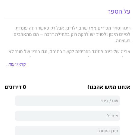
על הספר
רינה וסויר מכירים מאז שהם ילדים, אבל רק כאשר רינה עומדת
לסיים תיכון ולסויר יש להקת רוק בתחילת דרכה – הם מתאהבים
בעוצמה.
אביה של רינה מתנגד בחריפות לקשר ביניהם, וגם הוריו של סויר לא
מתלהבים במיוחד, אבל רינה וסויר בטוחים ששום דבר לא יעמוד
בדרכם, ואהבתם תחיה לנצח.
קרא/י עוד..
רגע לפני שהיא מספיקה לספר לסויר שהיא בהריון, סויר נעלם
ועולמה של רינה נחרב. כעת היא מנסה לארגן את חייה מחדש, לטפל
אנחנו ממש אהבנו!
0 דירוגים
בתינוקת ולמצוא אהבה חדשה. ואז סויר חוזר. אמנם כעת היא מבוגרת
יותר וחכמה יותר, אבל האם זה יספיק כדי להתמודד עם אותה אהבה
שהפכה את חייה על פיהם?
אהבה למתחילים
הוא סיפור אהבה סוער ומרגש שאי אפשר להפסיק
לקרוא.