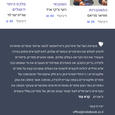
השקנאי
מלכת היופי של
ירושלים
רועי צ'יקי ארד
התאהבויות
שרית ישי לוי
חוויאר מריאס
דיגיטלי
44 ₪
דיגיטלי
44 ₪
דיגיטלי
44 ₪
משימת העל של אינדיבוק היא לאפשר לכמה שיותר סופרים וסופרות
להפיץ לעולם את הסיפורים והמסרים שלהם, לתת לקוראים חופש בחירה
והעשיר את כוח הקריאה בעולם שלהם. אנחנו אוהבים ספרים, סיפורים
ולמידה, בדיוק כמוכם, אנו מאמינים שסיפורים מעצבים את מי שאנחנו כבני
אדם ומילים יכולות להעצים ולשנות את העולם שסביבנו.קצת על ספרים
אלקטרוניים / דיגיטלייםאינדיבוק היא חלק אינטגראלי מהמהפכה של
ספרים אלקטרוניים בשפה עברית להורדה, מהפכה אשר פתחה את שוק
הספרים בפני המון סופרים וסופרות חדשים ומוכשרים ובעיקר חשפה את
הקוראים הישראלים לעוד מבחר עצום ומרתק של ספרים בשלל נושאים
קרא עוד
וז'אנרים.
יצירת קשר
office@indiebook.co.il