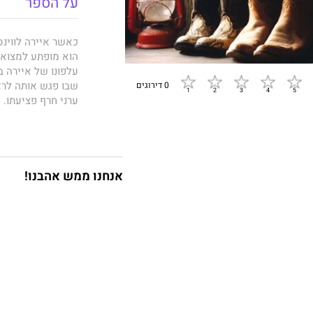
על הספר
כאשר איירה לווינס
הוא מופתע למצוא 
עלפונו של איירה 
שבו פגש אותה לרא
0 דירוגים
ערני חרף פציעתו. 
הארוכות, שהחלו כ
לקהילה היהודית הק
התאהבותם, את ניש
הגדול שמלווה אות
לאמנות על סף סיו
אנחנו ממש אהבנו!
מפרידה כואבת היא 
התפנוקים בקולג´. 
ועתיד הרחוק מכל מה
שהשנים ונסיבות הח
מזמנים מפגש יוצא 
´מכתב בבקבוק´, ´ל