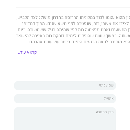
ון מוצא עצמו לכוד במכוניתו ההרוסה במדרון מושלג לצד הכביש,
לצידו את אשתו, רות, שנפטרה לפני תשע שנים. מתוך דמדומי
בן התשעים ואחת מפציעה רות כפי שהיתה בגיל שש־עשרה, ביום
שונה. במשך שעות שהופכות לימים דוחקת רות באיירה להישאר
היא מזכירה לו את הרגעים היפים ביותר של שנות אהבתם
אשר נמלטה עם משפחתה מאימי הנאצים באירופה והגיעה
קרא/י עוד..
טנה בקרוליינה הצפונית. יחד עם רות חי איירה מחדש את
ואיהם הלא־שגרתיים, את משיכתם לאמנות מודרנית ואת הכאב
ם. במרחק לא גדול משם עומדים חייה של סופיה, סטודנטית
ם לימודיה, להשתנות מהקצה אל הקצה. בעודה מתאוששת
פוגשת את לוּק, רוכב שוורים וחוואי, שונה עד מאוד מנערי
דרך לוק נחשף בפניה של סופיה עולם חדש של סיכונים גבוהים,
 שאי־פעם דמיינה. איירה ורות, סופיה ולוק - שני זוגות
יים מפרידים ביניהם, אך נפתולי הגורל והחלטות מפתיעות
דופן ביניהם. ניקולס ספארקס הוא מחבר רבי־המכר ´ג´ון היקר´,
התחיל מחדש´, ´הטוב שבי´ ועוד רבים אחרים.