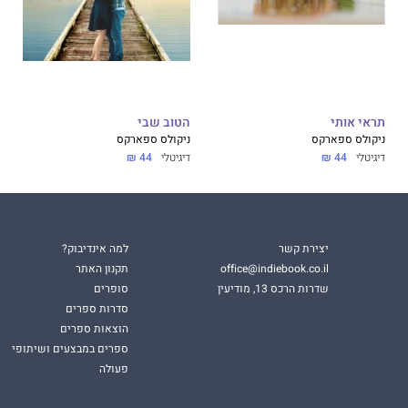
תראי אותי
הטוב שבי
ניקולס ספארקס
ניקולס ספארקס
דיגיטלי
44 ₪
דיגיטלי
44 ₪
יצירת קשר
למה אינדיבוק?
office@indiebook.co.il
תקנון האתר
שדרות הרכס 13, מודיעין
סופרים
סדרות ספרים
הוצאות ספרים
ספרים במבצעים ושיתופי
פעולה