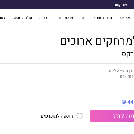
צור קשר
אמנויות
ספרות רומנטית
רוחניות, מדיטציה ורוגע
פרוזה
מד"ב ופנטזיה
מתח 
מרחקים ארוכים
רקס
דן הוצאה לאור
01/201
44 ₪
ה לסל
הוספה למועדפים