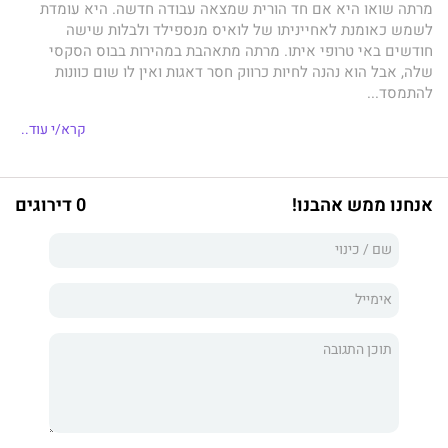
מרתה שואו היא אם חד הורית שמצאה עבודה חדשה. היא עומדת
לשמש כאומנת לאחייניתו של לואיס מנספילד ולבלות שישה
חודשים באי טרופי איתו. מרתה מתאהבת במהירות בבוס הסקסי
שלה, אבל הוא נהנה לחיות כרווק חסר דאגות ואין לו שום כוונות
להתמסד...
האם תסכן מרתה ותספר ללואיס על רגשותיה?
קרא/י עוד..
אנחנו ממש אהבנו!
0 דירוגים