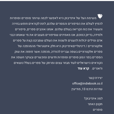
משימת העל של אינדיבוק היא לאפשר לכמה שיותר סופרים וסופרות
להפיץ לעולם את הסיפורים והמסרים שלהם, לתת לקוראים חופש בחירה
והעשיר את כוח הקריאה בעולם שלהם. אנחנו אוהבים ספרים, סיפורים
ולמידה, בדיוק כמוכם, אנו מאמינים שסיפורים מעצבים את מי שאנחנו כבני
אדם ומילים יכולות להעצים ולשנות את העולם שסביבנו.קצת על ספרים
אלקטרוניים / דיגיטלייםאינדיבוק היא חלק אינטגראלי מהמהפכה של
ספרים אלקטרוניים בשפה עברית להורדה, מהפכה אשר פתחה את שוק
הספרים בפני המון סופרים וסופרות חדשים ומוכשרים ובעיקר חשפה את
הקוראים הישראלים לעוד מבחר עצום ומרתק של ספרים בשלל נושאים
קרא עוד
וז'אנרים.
יצירת קשר
office@indiebook.co.il
שדרות הרכס 13, מודיעין
למה אינדיבוק?
תקנון האתר
סופרים