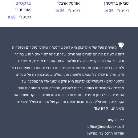
ברקסים
אורטל ארבלי
פביאן ברויטמן
אורי זהבי
דיגיטלי
26 ₪
דיגיטלי
35 ₪
דיגיטלי
28 ₪
משימת העל של אינדיבוק היא לאפשר לכמה שיותר סופרים וסופרות
להפיץ לעולם את הסיפורים והמסרים שלהם, לתת לקוראים חופש בחירה
והעשיר את כוח הקריאה בעולם שלהם. אנחנו אוהבים ספרים, סיפורים
ולמידה, בדיוק כמוכם, אנו מאמינים שסיפורים מעצבים את מי שאנחנו כבני
אדם ומילים יכולות להעצים ולשנות את העולם שסביבנו.קצת על ספרים
אלקטרוניים / דיגיטלייםאינדיבוק היא חלק אינטגראלי מהמהפכה של
ספרים אלקטרוניים בשפה עברית להורדה, מהפכה אשר פתחה את שוק
הספרים בפני המון סופרים וסופרות חדשים ומוכשרים ובעיקר חשפה את
הקוראים הישראלים לעוד מבחר עצום ומרתק של ספרים בשלל נושאים
קרא עוד
וז'אנרים.
יצירת קשר
office@indiebook.co.il
שדרות הרכס 13, מודיעין