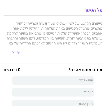
על הספר
סיפורם המרגש של קצין ישראלי צעיר ונערה נוצרייה יפייפיה
ממצרים שהגורל הפגישם באחת המלחמות והחליטו ללכת אחר
אהבתם הבלתי אפשרית ומלאת הסיכונים, שהביאה בסופה להקמת
שושלת בת ארבעה דורות. העוינות בין המדינות, דתם השונה והחברה
השמרנית משני הצדדים לא היוו מחסום לאהבתם ההדדית של בני
המשפחות בשושלת.
קרא/י עוד..
משה לביא
נולד בשנת 1942 בבנגזי שבלוב, עלה לארץ בשנת 1949
אנחנו ממש אהבנו!
0 דירוגים
היישר למעברת בית ליד בשרון, שירות בנח"ל, מדריך בבית בפר חקלאי
ורוב שנותיו עצמאי במקצוע חופשי.