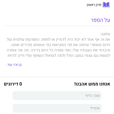
פרק ראשון
על הספר
אלונה:
את זה אף אחד לא יכול היה לדמיין או לחזות. התפרצות עולמית של
וירוס מסתורי שינתה את פני המציאות כפי שאנחנו מכירים אותה,
איבדתי את העבודה שלי, ואני סגורה כל היום בדירה. מה אני אמורה
לעשות עם עצמי במצב הזה? ולמה לעזאזל השותף שלי חייב להיות
כל כך מעצבן ולוהט?
קרא/י עוד..
ינאי:
אנחנו ממש אהבנו!
0 דירוגים
אני לא בן אדם היסטרי. אני לא מבין למה כולם עושים עניין מהווירוס
הזה שטוענים שמסתובב בחוץ, ובעיקר לא מבין למה השותפה שלי
מאבדת את זה. היא חייבת להירגע, ואני יודע בדיוק איך לעזור לה...
אהבה וכאוס
החל כסיפור קצר בהמשכים שנכתב עבור קבוצת