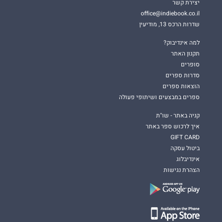
יצירת קשר
office@indiebook.co.il
שדרות הרכס 13, מודיעין
למה אינדיבוק?
תקנון האתר
סופרים
סדרות ספרים
הוצאות ספרים
ספרים במבצעים ושיתופי פעולה
קניה באתר - שו"ת
איך לרכוש ספר באתר
GIFT CARD
ביטול עסקה
אינדיבלוג
הצהרת נגישות