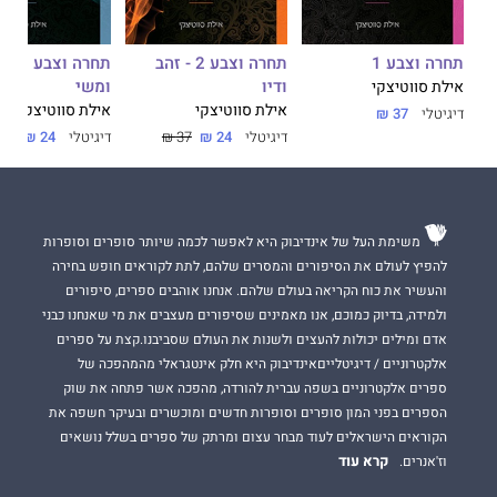
תחרה וצבע 1
תחרה וצבע 2 - זהב
תחרה וצ
ודיו
ומשי
אילת סווטיצקי
אילת סווטיצקי
אילת סווטיצקי
דיגיטלי
37 ₪
דיגיטלי
24 ₪
37 ₪
דיגיטלי
24 ₪
37 ₪
משימת העל של אינדיבוק היא לאפשר לכמה שיותר סופרים וסופרות
להפיץ לעולם את הסיפורים והמסרים שלהם, לתת לקוראים חופש בחירה
והעשיר את כוח הקריאה בעולם שלהם. אנחנו אוהבים ספרים, סיפורים
ולמידה, בדיוק כמוכם, אנו מאמינים שסיפורים מעצבים את מי שאנחנו כבני
אדם ומילים יכולות להעצים ולשנות את העולם שסביבנו.קצת על ספרים
אלקטרוניים / דיגיטלייםאינדיבוק היא חלק אינטגראלי מהמהפכה של
ספרים אלקטרוניים בשפה עברית להורדה, מהפכה אשר פתחה את שוק
הספרים בפני המון סופרים וסופרות חדשים ומוכשרים ובעיקר חשפה את
הקוראים הישראלים לעוד מבחר עצום ומרתק של ספרים בשלל נושאים
קרא עוד
וז'אנרים.