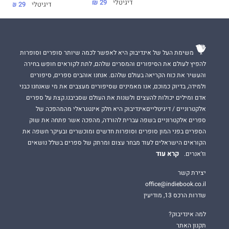
דיגיטלי
29 ₪
דיגיטלי
29 ₪
משימת העל של אינדיבוק היא לאפשר לכמה שיותר סופרים וסופרות
להפיץ לעולם את הסיפורים והמסרים שלהם, לתת לקוראים חופש בחירה
והעשיר את כוח הקריאה בעולם שלהם. אנחנו אוהבים ספרים, סיפורים
ולמידה, בדיוק כמוכם, אנו מאמינים שסיפורים מעצבים את מי שאנחנו כבני
אדם ומילים יכולות להעצים ולשנות את העולם שסביבנו.קצת על ספרים
אלקטרוניים / דיגיטלייםאינדיבוק היא חלק אינטגראלי מהמהפכה של
ספרים אלקטרוניים בשפה עברית להורדה, מהפכה אשר פתחה את שוק
הספרים בפני המון סופרים וסופרות חדשים ומוכשרים ובעיקר חשפה את
הקוראים הישראלים לעוד מבחר עצום ומרתק של ספרים בשלל נושאים
קרא עוד
וז'אנרים.
יצירת קשר
office@indiebook.co.il
שדרות הרכס 13, מודיעין
למה אינדיבוק?
תקנון האתר