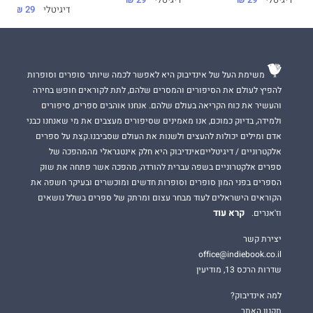
דיגיטלי
29 ₪
דיגיטלי
29 ₪
דיגיטלי
29 ₪
משימת העל של אינדיבוק היא לאפשר לכמה שיותר סופרים וסופרות
להפיץ לעולם את הסיפורים והמסרים שלהם, לתת לקוראים חופש בחירה
והעשיר את כוח הקריאה בעולם שלהם. אנחנו אוהבים ספרים, סיפורים
ולמידה, בדיוק כמוכם, אנו מאמינים שסיפורים מעצבים את מי שאנחנו כבני
אדם ומילים יכולות להעצים ולשנות את העולם שסביבנו.קצת על ספרים
אלקטרוניים / דיגיטלייםאינדיבוק היא חלק אינטגראלי מהמהפכה של
ספרים אלקטרוניים בשפה עברית להורדה, מהפכה אשר פתחה את שוק
הספרים בפני המון סופרים וסופרות חדשים ומוכשרים ובעיקר חשפה את
הקוראים הישראלים לעוד מבחר עצום ומרתק של ספרים בשלל נושאים
קרא עוד
וז'אנרים.
יצירת קשר
office@indiebook.co.il
שדרות הרכס 13, מודיעין
למה אינדיבוק?
תקנון האתר