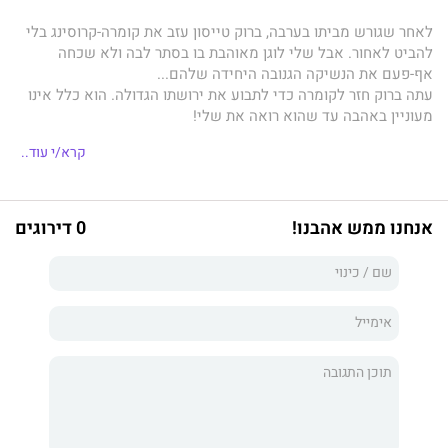
לאחר שגורש מביתו בערבה, ברוק טייסון עזב את קומרה-קרוסינג בלי
להביט לאחור. אבל שלי לוגן מאוהבת בו בסתר לבה ולא שכחה
אף-פעם את הנשיקה הגנובה היחידה שלהם...
עתה ברוק חזר לקומרה כדי לתבוע את ירושתו הגדולה. הוא כלל אינו
מעוניין באהבה עד שהוא רואה את שלי!
היא פרחה והפכה ליפהפייה חושנית - והקשרים הלוהטים שלהם
קרא/י עוד..
הופכים את שיבתו הביתה לכדאית.
אלא שהנסיבות פועלות נגדם וברוק ניצב בפני מאבק עז כדי שיוכל
להפוך את שלי לכלתו...
אנחנו ממש אהבנו!
0 דירוגים