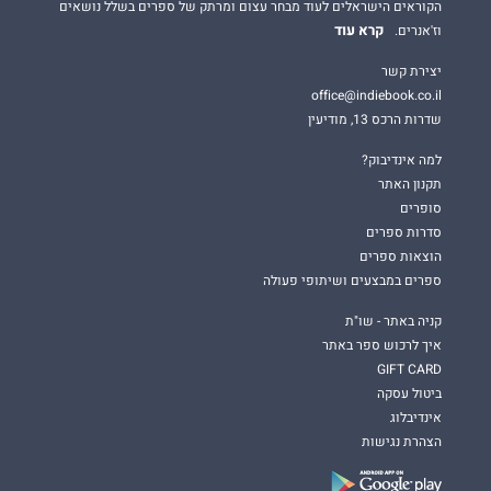
הקוראים הישראלים לעוד מבחר עצום ומרתק של ספרים בשלל נושאים
קרא עוד
וז'אנרים.
יצירת קשר
office@indiebook.co.il
שדרות הרכס 13, מודיעין
למה אינדיבוק?
תקנון האתר
סופרים
סדרות ספרים
הוצאות ספרים
ספרים במבצעים ושיתופי פעולה
קניה באתר - שו"ת
איך לרכוש ספר באתר
GIFT CARD
ביטול עסקה
אינדיבלוג
הצהרת נגישות