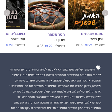
כשהגלים מתחזק
האמת שבפנים
חסר מנוחה
שרון צוהר
שרון צוהר
שרון צוהר
דיגיטלי
29 ₪
35 ₪
דיגיטלי
22 ₪
35 ₪
דיגיטלי
29 ₪
35 ₪
משימת העל של אינדיבוק היא לאפשר לכמה שיותר סופרים וסופרות
להפיץ לעולם את הסיפורים והמסרים שלהם, לתת לקוראים חופש בחירה
והעשיר את כוח הקריאה בעולם שלהם. אנחנו אוהבים ספרים, סיפורים
ולמידה, בדיוק כמוכם, אנו מאמינים שסיפורים מעצבים את מי שאנחנו כבני
אדם ומילים יכולות להעצים ולשנות את העולם שסביבנו.קצת על ספרים
אלקטרוניים / דיגיטלייםאינדיבוק היא חלק אינטגראלי מהמהפכה של
ספרים אלקטרוניים בשפה עברית להורדה, מהפכה אשר פתחה את שוק
הספרים בפני המון סופרים וסופרות חדשים ומוכשרים ובעיקר חשפה את