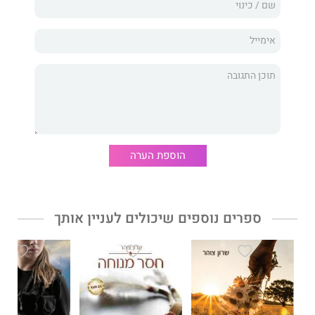
היאכטה ״מאיה״ במרינה של אילת, פוגשת את אסי, הסקיפר הלוהט
של היאכטה ״קריסטל״, היא מתאהבת בו מיד ובאופן טוטאלי. זו
בשבילה אהבה ראשונה ובלתי נשכחת על רקע ההרים האדומים
והנופים הקסומים של מפרץ אילת, אבל עבור שניהם זו אהבה בזמן
הלא נכון, במקום הלא נכון. שירה המאוהבת מוכנה לזנוח את כל
תכניותיה לעתיד תמורת עתיד משותף עם אסי, אך אסי, המבוגר יותר
והמפוכח יותר, אינו ממהר לוותר בקלות על העתיד שהוא התווה
לעצמו. לאסי יש תכניות אחרות, שבהן אין לשירה מקום. הוא נוסע
לחפש את מזלו בארצות הברית.
כשהקיץ נגמר והפרידה בלתי נמנעת, שירה שבורת הלב חוזרת
הוספת הערה
ללימודים ומנסה להתגבר על כאבי הלב ועל הפרידה. שירה מקווה
שעם הזמן האהבה הראשונה הזו שלה תהפוך ללא יותר מאשר חלום
רחוק, אך אין לה שום מושג שאהבת הקיץ הקצרצרה הזו עומדת להפוך
לה ולאסי את החיים על פיהם, ויותר מפעם אחת, כאשר הגורל
ספרים נוספים שיכולים לעניין אותך
מתערב שוב ושוב, חוזר ומפגיש אותם ברחבי העולם ועל פני זמן, עד
שיגיע הזמן הנכון, והמקום הנכון.