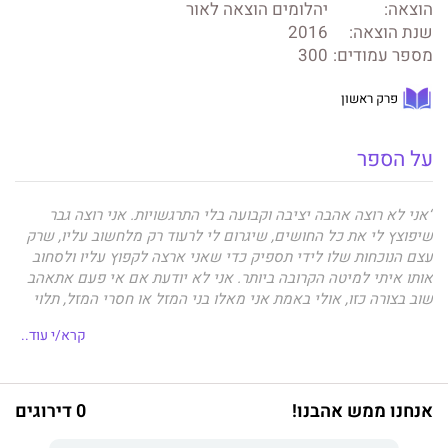
הוצאה:
יהלומים הוצאה לאור
שנת הוצאה:
2016
מספר עמודים:
300
פרק ראשון
על הספר
“אני לא רוצה אהבה יציבה וקבועה בלי התרגשויות. אני רוצה גבר
שיפוצץ לי את כל החושים, שיגרום לי לרעוד רק מלחשוב עליו, שרק
עצם הנוכחות שלו לידי תספיק כדי שאני ארצה לקפוץ עליו ולסחוב
אותו איתי למיטה הקרובה ביותר. אני לא יודעת אם אי פעם אתאהב
שוב בצורה כזו, אולי באמת אני מאלו בני המזל או חסרי המזל, תלוי
איך מסתכלים על זה, שזוכים לחוות אהבה כזו רק פעם בחיים. אני רק
קרא/י עוד..
יודעת שאני לא רוצה להתפשר על פחות, גם אם זה אומר להישאר
רווקה.״
אנחנו ממש אהבנו!
0 דירוגים
כששירה, נערה אילתית בת שבע עשרה בחופשת קיץ, שעובדת על