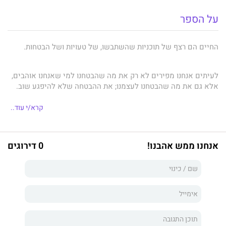
על הספר
החיים הם רצף של תוכניות שהשתבשו, של טעויות ושל הבטחות.
לעיתים אנחנו מפירים לא רק את מה שהבטחנו למי שאנחנו אוהבים,
אלא גם את מה שהבטחנו לעצמנו; את ההבטחה שלא להיפגע שוב.
קרא/י עוד..
לפעמים הרגש גובר על השכל ואנחנו נאלצים להיכנע גם כשברור לנו
שהמחיר יהיה גבוה ושנצטרך לחצות את הגבולות שהצבנו לעצמנו, את
הגבולות שנשבענו לא לחצות.
אנחנו ממש אהבנו!
0 דירוגים
קייסי ואית’ן נאלצים לשהות יחד בזמן הסגר שהוטל על העיר. הם
מגלים שווירוס אחד קטן יכול להרחיק אותם מכל העולם, אך לקרב
אותם זה לזה. עם כל יום שעובר הם לומדים שהלב הוא זה שמפרק
את הגבולות שהציב הראש, ושהאהבה תצליח לרפא גם את הלב
השבור ביותר.