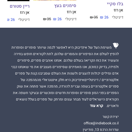
בלו סקיי
סימנים בעץ
ריין סטורם
אן רוז
אן רוז
אן רוז
דיגיטלי
26 ₪
35 ₪
דיגיטלי
26 ₪
35 ₪
דיגיטלי
26 ₪
35 ₪
משימת העל של אינדיבוק היא לאפשר לכמה שיותר סופרים וסופרות
להפיץ לעולם את הסיפורים והמסרים שלהם, לתת לקוראים חופש בחירה
והעשיר את כוח הקריאה בעולם שלהם. אנחנו אוהבים ספרים, סיפורים
ולמידה, בדיוק כמוכם, אנו מאמינים שסיפורים מעצבים את מי שאנחנו כבני
אדם ומילים יכולות להעצים ולשנות את העולם שסביבנו.קצת על ספרים
אלקטרוניים / דיגיטלייםאינדיבוק היא חלק אינטגראלי מהמהפכה של
ספרים אלקטרוניים בשפה עברית להורדה, מהפכה אשר פתחה את שוק
הספרים בפני המון סופרים וסופרות חדשים ומוכשרים ובעיקר חשפה את
הקוראים הישראלים לעוד מבחר עצום ומרתק של ספרים בשלל נושאים
קרא עוד
וז'אנרים.
יצירת קשר
office@indiebook.co.il
שדרות הרכס 13, מודיעין