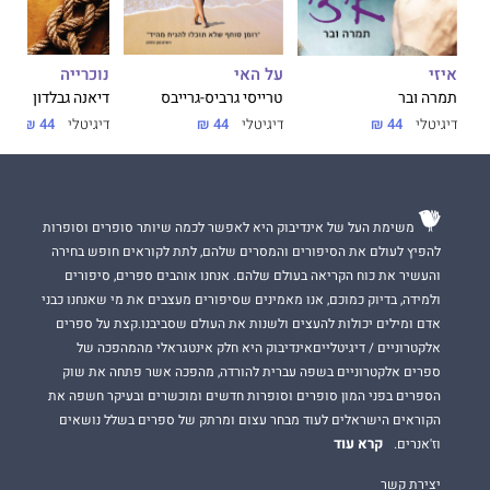
על האי
נוכרייה
איזי
טרייסי גרביס-גרייבס
דיאנה גבלדון
תמרה ובר
דיגיטלי
44 ₪
דיגיטלי
44 ₪
דיגיטלי
44 ₪
משימת העל של אינדיבוק היא לאפשר לכמה שיותר סופרים וסופרות
להפיץ לעולם את הסיפורים והמסרים שלהם, לתת לקוראים חופש בחירה
והעשיר את כוח הקריאה בעולם שלהם. אנחנו אוהבים ספרים, סיפורים
ולמידה, בדיוק כמוכם, אנו מאמינים שסיפורים מעצבים את מי שאנחנו כבני
אדם ומילים יכולות להעצים ולשנות את העולם שסביבנו.קצת על ספרים
אלקטרוניים / דיגיטלייםאינדיבוק היא חלק אינטגראלי מהמהפכה של
ספרים אלקטרוניים בשפה עברית להורדה, מהפכה אשר פתחה את שוק
הספרים בפני המון סופרים וסופרות חדשים ומוכשרים ובעיקר חשפה את
הקוראים הישראלים לעוד מבחר עצום ומרתק של ספרים בשלל נושאים
קרא עוד
וז'אנרים.
יצירת קשר