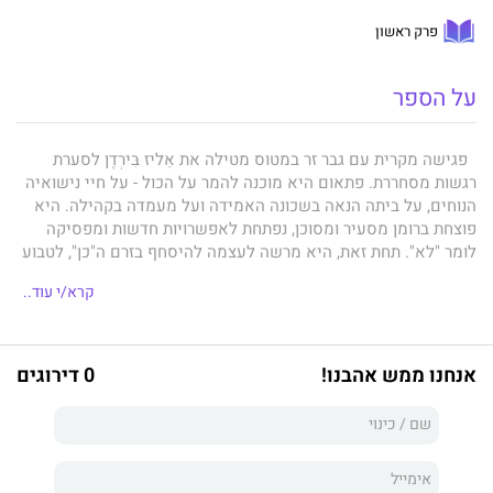
פרק ראשון
על הספר
פגישה מקרית עם גבר זר במטוס מטילה את אֵליז בִּירְדֶן לסערת
רגשות מסחררת. פתאום היא מוכנה להמר על הכול - על חיי נישואיה
הנוחים, על ביתה הנאה בשכונה האמידה ועל מעמדה בקהילה. היא
פוצחת ברומן מסעיר ומסוכן, נפתחת לאפשרויות חדשות ומפסיקה
לומר "לא". תחת זאת, היא מרשה לעצמה להיסחף בזרם ה"כן", לטבוע
בנחשול ההיענות. השינויים החלים באליז מעוררים את חברותיה
קרא/י עוד..
לבחון מחדש את חייהן ולתהות על קנקנם של סקס, נישואים, אהבה
וחופש. במוקדם או במאוחר תיאלץ אליז להתמודד עם השלכות
מעשיה. היא מודעת לזה היטב, אך כיצד תוכל להיחלץ ממצבה אם
אינה יודעת מה היא רוצה באמת?
אהבה באוויר
מספק תיאור סוחף,
אנחנו ממש אהבנו!
0 דירוגים
מהורהר, סקסי, מציאותי וקולח של חיי נישואים מודרניים.