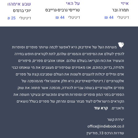
על האי
איזי
שבע אימהות
טרייסי גרביס-גרייבס
תמרה ובר
יוכי ברנדס
דיגיטלי
44 ₪
דיגיטלי
44 ₪
דיגיטלי
25 ₪
משימת העל של אינדיבוק היא לאפשר לכמה שיותר סופרים וסופרות
להפיץ לעולם את הסיפורים והמסרים שלהם, לתת לקוראים חופש בחירה
והעשיר את כוח הקריאה בעולם שלהם. אנחנו אוהבים ספרים, סיפורים
ולמידה, בדיוק כמוכם, אנו מאמינים שסיפורים מעצבים את מי שאנחנו כבני
אדם ומילים יכולות להעצים ולשנות את העולם שסביבנו.קצת על ספרים
אלקטרוניים / דיגיטלייםאינדיבוק היא חלק אינטגראלי מהמהפכה של
ספרים אלקטרוניים בשפה עברית להורדה, מהפכה אשר פתחה את שוק
הספרים בפני המון סופרים וסופרות חדשים ומוכשרים ובעיקר חשפה את
הקוראים הישראלים לעוד מבחר עצום ומרתק של ספרים בשלל נושאים
קרא עוד
וז'אנרים.
יצירת קשר
office@indiebook.co.il
שדרות הרכס 13, מודיעין