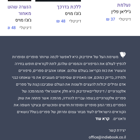
נעלמת
הנערה שהשארת
ללכת בדרכך
ג'יליאן פלין
מאחור
ג'וג'ו מויס
דיגיטלי
37 ₪
ג'וג'ו מויס
דיגיטלי
48 ₪
דיגיטלי
48 ₪
משימת העל של אינדיבוק היא לאפשר לכמה שיותר סופרים וסופרות
להפיץ לעולם את הסיפורים והמסרים שלהם, לתת לקוראים חופש בחירה
והעשיר את כוח הקריאה בעולם שלהם. אנחנו אוהבים ספרים, סיפורים
ולמידה, בדיוק כמוכם, אנו מאמינים שסיפורים מעצבים את מי שאנחנו כבני
אדם ומילים יכולות להעצים ולשנות את העולם שסביבנו.קצת על ספרים
אלקטרוניים / דיגיטלייםאינדיבוק היא חלק אינטגראלי מהמהפכה של
ספרים אלקטרוניים בשפה עברית להורדה, מהפכה אשר פתחה את שוק
הספרים בפני המון סופרים וסופרות חדשים ומוכשרים ובעיקר חשפה את
הקוראים הישראלים לעוד מבחר עצום ומרתק של ספרים בשלל נושאים
קרא עוד
וז'אנרים.
יצירת קשר
office@indiebook.co.il