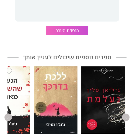
הממשלה, אדונים לגורלם.
אדוני הבובות
הוא מותחן מהיר קצב, המתאר את מאבקם
הוספת הערה
הבלתי-אפשרי של שלושה גברים לחשוף את עברם, כמו גם את
סודותיה של מדינה שסועה ומצולקת, בצלו של ארגון אידיאולוגי אפל
המושך בכל החוטים.
ספרים נוספים שיכולים לעניין אותך
דבר עורכת האתר:
חוויית קריאה קצבית, סוחפת וממכרת.