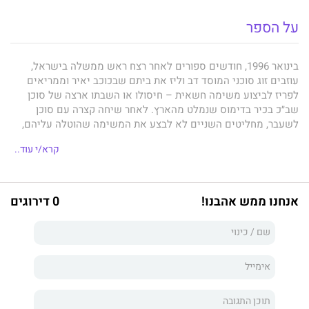
על הספר
בינואר 1996, חודשים ספורים לאחר רצח ראש ממשלה בישראל,
עוזבים זוג סוכני המוסד דב וליז את ביתם שבכוכב יאיר וממריאים
לפריז לביצוע משימה חשאית – חיסולו או השבתו ארצה של סוכן
שב״כ בכיר בדימוס שנמלט מהארץ. לאחר שיחה קצרה עם סוכן
לשעבר, מחליטים השניים לא לבצע את המשימה שהוטלה עליהם,
לשוב ארצה ולהמשיך בהליך פרישה משותף מהמוסד. שעות ספורות
קרא/י עוד..
לאחר מכן, מוצאים בני הזוג את מותם בתאונת דרכים בפרוור מרוחק
של פריז.
אנחנו ממש אהבנו!
0 דירוגים
כעבור יותר משני עשורים, מקבלים שלושה גברים ישראלים – עורך
דין פלילי מצליח, איש שב"כ עטור תהילה והאקר מחשבים, מכתב
המטלטל את עולמם. הם יוצאים למסע משותף המוביל אותם לחקור
את נסיבות מותם של זוג סוכני המוסד מסוף המאה שעברה, ואת רצף
האירועים המסתוריים שקדמו לו. עד מהרה מוצאים את עצמם
השלושה בליבה של קנוניה בת עשרות שנים, וכל שכבת אמת שהם
מצליחים לחשוף ממחישה שלא הם, לא גופי הביטחון ואפילו לא