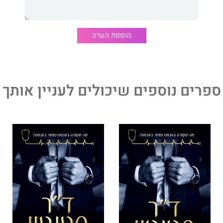
וני עותקים והעפילו למקום הראשון ב׳אמזון׳ בארצות הברית,
רמניה. היא מיטיבה לכתוב על גברים חזקים ונשים שמוציאות
ת שלהם.
הוספת הערה
סדרת
אדונים ועֲלָמוֹת
. כל ספר בסדרה מספר על דמויות אחרות
עצמו.
ספרים נוספים שיכולים לעניין אותך