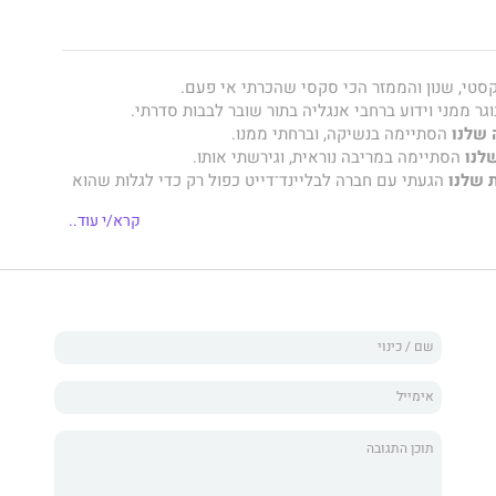
סטי, שנון והממזר הכי סקסי שהכרתי אי פעם.
גר ממני וידוע ברחבי אנגליה בתור שובר לבבות סדרתי.
 שלנו
הסתיימה בנשיקה, וברחתי ממנו.
שלנו
הסתיימה במריבה נוראית, וגירשתי אותו.
 שלנו
הגעתי עם חברה לבליינד־דייט כפול רק כדי לגלות שהוא
קרא/י עוד..
ם סיבות שבגללן כדאי לי לצאת איתו: יש לו שיניים לבנות, הוא
ליים מידה 48 – ושאבין לבד מה זה אומר...
ה שלו היא אחד הדברים הכי מגוחכים שקראתי. אבל גם הכי
הבנו בלי סוף.
ח מהכול, חוץ מהעבר. והעבר שלו היה הסוף שלנו.
 לשבור את הלב לבחורות תמימות כמוני, או שאולי לא?
סחררת של
מר מאסטרס
, מגיע
מר ספנסר
, רומנטי, מצחיק ומלא
וואן
מככבים ברשימות רבי־המכר של וול סטריט ג׳ורנל ויו־אס־איי