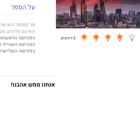
על הספר
מר ספנסר הוא סרק
הוא גם מדהים, מבו
הפגישה הראשונה
2 דירוגים
הפגישה השנייה 
בפגישה השלישית
הדייט
שלה
.
אוי לא…
ואז הוא מנה שלושי
אוהב את סבתא שלו, הוא נועל נע
האיש טיפש. הרשימ
אנחנו ממש אהבנו!
מצחיקה.
צחקנו בלי סוף... וא
הבעיה שאפשר לברו
גברים כמוהו נועדו
אחרי ההצלחה המ
תשוקה.
ספריה של
ט׳ ל׳ ס