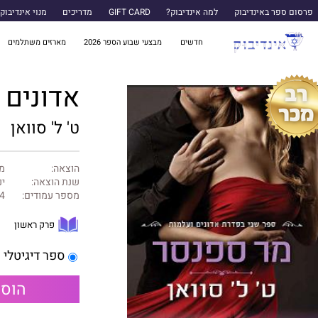
פרסום ספר באינדיבוק
למה אינדיבוק?
GIFT CARD
מדריכים
מנוי אינדיבוק
חדשים
מבצעי שבוע הספר 2026
מארזים משתלמים
אדונים ועלמות
ט' ל' סוואן
הוצאה:
מל
שנת הוצאה:
ינו
מספר עמודים:
4
פרק ראשון
ספר דיגיטלי
הוספ