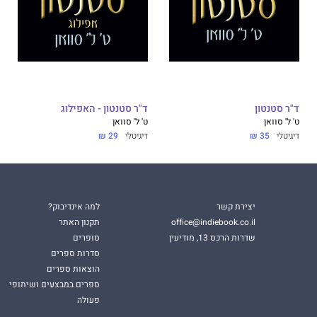
ד"ר סטנטון
ד"ר סטנטון - האפילוג
ט' ל' סוואן
ט' ל' סוואן
דיגיטלי
35 ₪
דיגיטלי
29 ₪
יצירת קשר
למה אינדיבוק?
office@indiebook.co.il
תקנון האתר
שדרות הרכס 13, מודיעין
סופרים
סדרות ספרים
הוצאות ספרים
ספרים במבצעים ושיתופי
פעולה