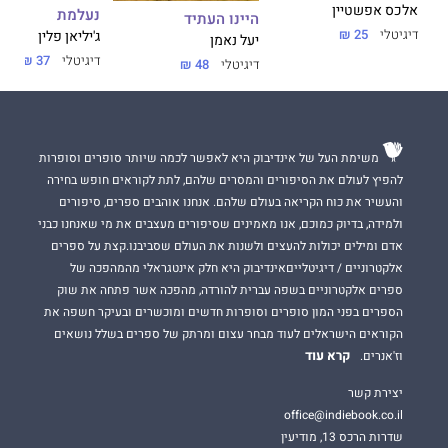
אלכס אפשטיין
נעלמת
היינו העתיד
דיגיטלי
25 ₪
ג'יליאן פלין
יעל נאמן
דיגיטלי
37 ₪
דיגיטלי
48 ₪
משימת העל של אינדיבוק היא לאפשר לכמה שיותר סופרים וסופרות
להפיץ לעולם את הסיפורים והמסרים שלהם, לתת לקוראים חופש בחירה
והעשיר את כוח הקריאה בעולם שלהם. אנחנו אוהבים ספרים, סיפורים
ולמידה, בדיוק כמוכם, אנו מאמינים שסיפורים מעצבים את מי שאנחנו כבני
אדם ומילים יכולות להעצים ולשנות את העולם שסביבנו.קצת על ספרים
אלקטרוניים / דיגיטלייםאינדיבוק היא חלק אינטגראלי מהמהפכה של
ספרים אלקטרוניים בשפה עברית להורדה, מהפכה אשר פתחה את שוק
הספרים בפני המון סופרים וסופרות חדשים ומוכשרים ובעיקר חשפה את
הקוראים הישראלים לעוד מבחר עצום ומרתק של ספרים בשלל נושאים
קרא עוד
וז'אנרים.
יצירת קשר
office@indiebook.co.il
שדרות הרכס 13, מודיעין