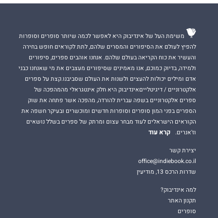
משימת העל של אינדיבוק היא לאפשר לכמה שיותר סופרים וסופרות
להפיץ לעולם את הסיפורים והמסרים שלהם, לתת לקוראים חופש בחירה
והעשיר את כוח הקריאה בעולם שלהם. אנחנו אוהבים ספרים, סיפורים
ולמידה, בדיוק כמוכם, אנו מאמינים שסיפורים מעצבים את מי שאנחנו כבני
אדם ומילים יכולות להעצים ולשנות את העולם שסביבנו.קצת על ספרים
אלקטרוניים / דיגיטלייםאינדיבוק היא חלק אינטגראלי מהמהפכה של
ספרים אלקטרוניים בשפה עברית להורדה, מהפכה אשר פתחה את שוק
הספרים בפני המון סופרים וסופרות חדשים ומוכשרים ובעיקר חשפה את
הקוראים הישראלים לעוד מבחר עצום ומרתק של ספרים בשלל נושאים
קרא עוד
וז'אנרים.
יצירת קשר
office@indiebook.co.il
שדרות הרכס 13, מודיעין
למה אינדיבוק?
תקנון האתר
סופרים