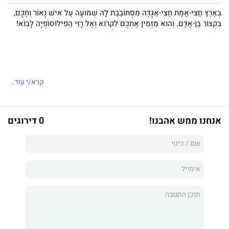
בְּאֶרֶץ חֲצִי-אֱמֶת חֲצִי-אַגָּדָה מִסְתּוֹבֶבֶת לָהּ שְׁמוּעָה עַל אִישׁ נָאוֹר וְחָכָם,
בְּקִצּוּר בֶּן-אָדָם. וְהוּא מַזְמִין אֶתְכֶם לִקְרֹוא וְאֶל רָזֵי הַפִילוֹסוֹפְיָה לָבוֹא!
קרא/י עוד..
אנחנו ממש אהבנו!
0 דירוגים