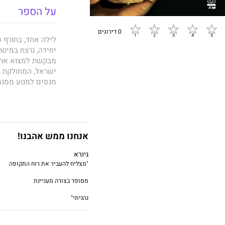
על הספר
0 דירוגים
יחידה, נרצח במיטת
מבקשת למצוא את ר
ישראל, המחולקת ב
מנסים למנוע ממנ
רצח בנה להיעלמות
דלילה ומסרבת לספ
הופך המרדף בעקבות
אביגיל
, ספרו העש
הוא רומן בלשי המ
אנחנו ממש אהבנו!
רענן על זמן היסטור
גיורא
רבות.
"מצליח להעביר את רוח התקופה
מסופר בצורה מעניינת
נהניתי"