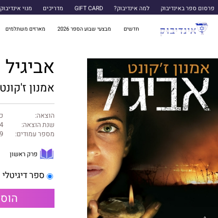
פרסום ספר באינדיבוק
למה אינדיבוק?
GIFT CARD
מדריכים
מנוי אינדיבוק
חדשים
מבצעי שבוע הספר 2026
מארזים משתלמים
אביגיל
אמנון ז'קונט
הוצאה:
כ
שנת הוצאה:
4
מספר עמודים:
9
פרק ראשון
ספר דיגיטלי
הוספ