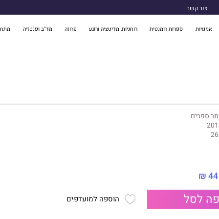
צור קשר
אמנויות
ספרות רומנטית
רוחניות, מדיטציה ורוגע
פרוזה
מד"ב ופנטזיה
מתח 
תר ספרים
201
26
44 ₪
ה לסל
הוספה למועדפים