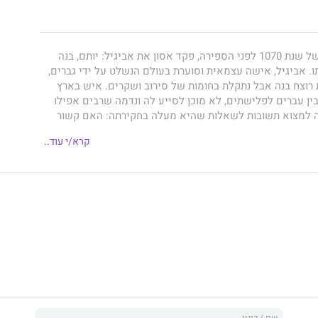
לילה אחד, בחורף של שנת 1070 לפני הספירה, פקד אסון את אביגיל: יותם, בנה
ו. אביגיל, אישה עצמאית וסוערת בעולם הנשלט על ידי גברים,
וצח בנה אבל נתקלת בחומות של סירוב ושקרים. איש בארץ
ין עברים לפלישתים, לא מוכן לסייע לה ונדמה שרבים אפילו
ה למצוא תשובות לשאלות שהיא מעלה בחקירתה: האם קשור
ו של נביא העיר? מה תפקידו של שמשון בתעלומה? ומה יודעת
קרא/י עוד..
ר? אביגיל מסרבת להיכנע, וככל שגוברות הסכנות והתלאות
 הרוצח למסע יוצא דופן של שחרור, שסופו יפתיע אפילו אותה.
ירי של
אמנון ז'קונט
, היסטוריון ומבכירי סופרי המתח בישראל,
תרחש בתקופת המקרא ומצטיין בעלילה מותחת אבל גם במבט
י מורכב ומרתק. ספריו של ז'קונט היו לרבי מכר ותורגמו לשפות