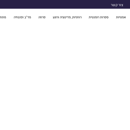
צור קשר
אמנויות
ספרות רומנטית
רוחניות, מדיטציה ורוגע
פרוזה
מד"ב ופנטזיה
מתח 