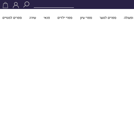
ופעולה
ספרים לנוער
ספרי עיון
ספרי ילדים
פנאי
שירה
ספרים למנויים