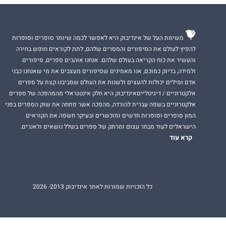
משימת העל של אינדיבוק היא לאפשר לכמה שיותר סופרים וסופרות
להפיץ לעולם את הסיפורים והמסרים שלהם, לתת לקוראים חופש בחירה
והעשיר את כוח הקריאה בעולם שלהם. אנחנו אוהבים ספרים, סיפורים
ולמידה, בדיוק כמוכם, אנו מאמינים שסיפורים מעצבים את מי שאנחנו כבני
אדם ומילים יכולות להעצים ולשנות את העולם שסביבנו.קצת על ספרים
אלקטרוניים / דיגיטלייםאינדיבוק היא חלק אינטגראלי מהמהפכה של ספרים
אלקטרוניים בשפה עברית להורדה, מהפכה אשר פתחה את שוק הספרים בפני
המון סופרים וסופרות חדשים ומוכשרים ובעיקר חשפה את הקוראים
הישראלים לעוד מבחר עצום ומרתק של ספרים בשלל נושאים וז'אנרים.
קרא עוד
כל הזכויות שמורות לאתר אינדיבוק 2013- 2026