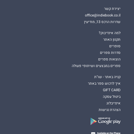
יצירת קשר
office@indiebook.co.il
שדרות הרכס 13, מודיעין
למה אינדיבוק?
תקנון האתר
סופרים
סדרות ספרים
הוצאות ספרים
ספרים במבצעים ושיתופי פעולה
קניה באתר - שו"ת
איך לרכוש ספר באתר
GIFT CARD
ביטול עסקה
אינדיבלוג
הצהרת נגישות