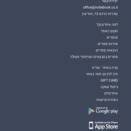
יצירת קשר
office@indiebook.co.il
שדרות הרכס 13, מודיעין
למה אינדיבוק?
תקנון האתר
סופרים
סדרות ספרים
הוצאות ספרים
ספרים במבצעים ושיתופי פעולה
קניה באתר - שו"ת
איך לרכוש ספר באתר
GIFT CARD
ביטול עסקה
אינדיבלוג
הצהרת נגישות