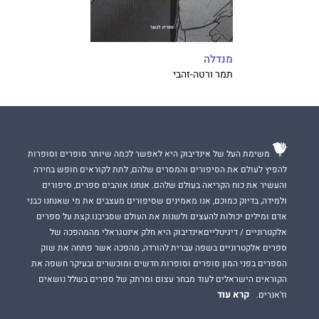
מנדלה
תמר ורטה-זהבי
משימת העל של אינדיבוק היא לאפשר לכמה שיותר סופרים וסופרות
להפיץ לעולם את הסיפורים והמסרים שלהם, לתת לקוראים חופש בחירה
והעשיר את כוח הקריאה בעולם שלהם. אנחנו אוהבים ספרים, סיפורים
ולמידה, בדיוק כמוכם, אנו מאמינים שסיפורים מעצבים את מי שאנחנו כבני
אדם ומילים יכולות להעצים ולשנות את העולם שסביבנו.קצת על ספרים
אלקטרוניים / דיגיטלייםאינדיבוק היא חלק אינטגראלי מהמהפכה של
ספרים אלקטרוניים בשפה עברית להורדה, מהפכה אשר פתחה את שוק
הספרים בפני המון סופרים וסופרות חדשים ומוכשרים ובעיקר חשפה את
הקוראים הישראלים לעוד מבחר עצום ומרתק של ספרים בשלל נושאים
קרא עוד
וז'אנרים.