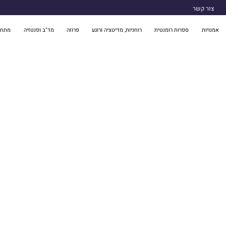
צור קשר
אמנויות
ספרות רומנטית
רוחניות, מדיטציה ורוגע
פרוזה
מד"ב ופנטזיה
מתח 