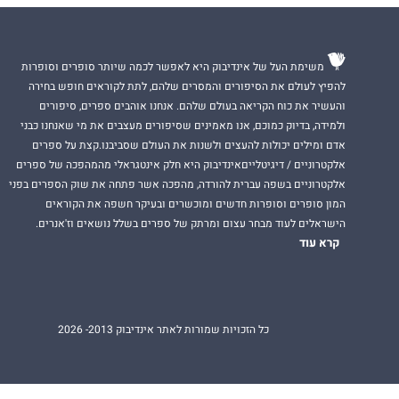
משימת העל של אינדיבוק היא לאפשר לכמה שיותר סופרים וסופרות
להפיץ לעולם את הסיפורים והמסרים שלהם, לתת לקוראים חופש בחירה
והעשיר את כוח הקריאה בעולם שלהם. אנחנו אוהבים ספרים, סיפורים
ולמידה, בדיוק כמוכם, אנו מאמינים שסיפורים מעצבים את מי שאנחנו כבני
אדם ומילים יכולות להעצים ולשנות את העולם שסביבנו.קצת על ספרים
אלקטרוניים / דיגיטלייםאינדיבוק היא חלק אינטגראלי מהמהפכה של ספרים
אלקטרוניים בשפה עברית להורדה, מהפכה אשר פתחה את שוק הספרים בפני
המון סופרים וסופרות חדשים ומוכשרים ובעיקר חשפה את הקוראים
הישראלים לעוד מבחר עצום ומרתק של ספרים בשלל נושאים וז'אנרים.
קרא עוד
כל הזכויות שמורות לאתר אינדיבוק 2013- 2026