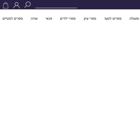
ופעולה
ספרים לנוער
ספרי עיון
ספרי ילדים
פנאי
שירה
ספרים למנויים