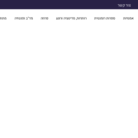
צור קשר
אמנויות
ספרות רומנטית
רוחניות, מדיטציה ורוגע
פרוזה
מד"ב ופנטזיה
מתח 