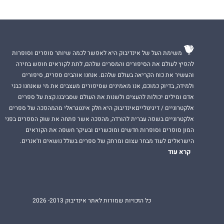
משימת העל של אינדיבוק היא לאפשר לכמה שיותר סופרים וסופרות
להפיץ לעולם את הסיפורים והמסרים שלהם, לתת לקוראים חופש בחירה
והעשיר את כוח הקריאה בעולם שלהם. אנחנו אוהבים ספרים, סיפורים
ולמידה, בדיוק כמוכם, אנו מאמינים שסיפורים מעצבים את מי שאנחנו כבני
אדם ומילים יכולות להעצים ולשנות את העולם שסביבנו.קצת על ספרים
אלקטרוניים / דיגיטלייםאינדיבוק היא חלק אינטגראלי מהמהפכה של ספרים
אלקטרוניים בשפה עברית להורדה, מהפכה אשר פתחה את שוק הספרים בפני
המון סופרים וסופרות חדשים ומוכשרים ובעיקר חשפה את הקוראים
הישראלים לעוד מבחר עצום ומרתק של ספרים בשלל נושאים וז'אנרים.
קרא עוד
כל הזכויות שמורות לאתר אינדיבוק 2013- 2026