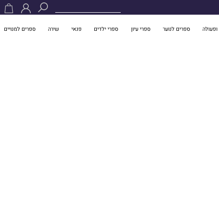
ופעולה
ספרים לנוער
ספרי עיון
ספרי ילדים
פנאי
שירה
ספרים למנויים