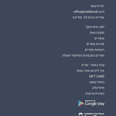
יצירת קשר
office@indiebook.co.il
שדרות הרכס 13, מודיעין
למה אינדיבוק?
תקנון האתר
סופרים
סדרות ספרים
הוצאות ספרים
ספרים במבצעים ושיתופי פעולה
קניה באתר - שו"ת
איך לרכוש ספר באתר
GIFT CARD
ביטול עסקה
אינדיבלוג
הצהרת נגישות