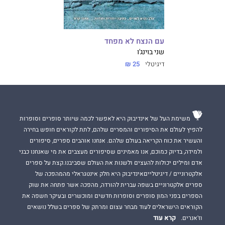
עם הנצח לא מפחד
שני בוינג'ו
דיגיטלי
25 ₪
משימת העל של אינדיבוק היא לאפשר לכמה שיותר סופרים וסופרות
להפיץ לעולם את הסיפורים והמסרים שלהם, לתת לקוראים חופש בחירה
והעשיר את כוח הקריאה בעולם שלהם. אנחנו אוהבים ספרים, סיפורים
ולמידה, בדיוק כמוכם, אנו מאמינים שסיפורים מעצבים את מי שאנחנו כבני
אדם ומילים יכולות להעצים ולשנות את העולם שסביבנו.קצת על ספרים
אלקטרוניים / דיגיטלייםאינדיבוק היא חלק אינטגראלי מהמהפכה של
ספרים אלקטרוניים בשפה עברית להורדה, מהפכה אשר פתחה את שוק
הספרים בפני המון סופרים וסופרות חדשים ומוכשרים ובעיקר חשפה את
הקוראים הישראלים לעוד מבחר עצום ומרתק של ספרים בשלל נושאים
קרא עוד
וז'אנרים.