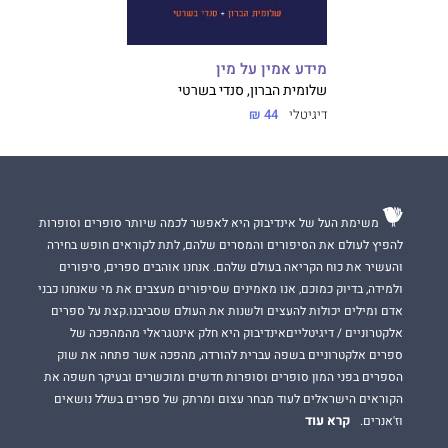
מידע אמין על מין
שלומית הברון, סנדי בשרטי
דיגיטלי
44 ₪
משימת העל של אינדיבוק היא לאפשר לכמה שיותר סופרים וסופרות
להפיץ לעולם את הסיפורים והמסרים שלהם, לתת לקוראים חופש בחירה
והעשיר את כוח הקריאה בעולם שלהם. אנחנו אוהבים ספרים, סיפורים
ולמידה, בדיוק כמוכם, אנו מאמינים שסיפורים מעצבים את מי שאנחנו כבני
אדם ומילים יכולות להעצים ולשנות את העולם שסביבנו.קצת על ספרים
אלקטרוניים / דיגיטלייםאינדיבוק היא חלק אינטגראלי מהמהפכה של
ספרים אלקטרוניים בשפה עברית להורדה, מהפכה אשר פתחה את שוק
הספרים בפני המון סופרים וסופרות חדשים ומוכשרים ובעיקר חשפה את
הקוראים הישראלים לעוד מבחר עצום ומרתק של ספרים בשלל נושאים
קרא עוד
וז'אנרים.