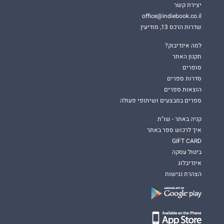
יצירת קשר
office@indiebook.co.il
שדרות הרכס 13, מודיעין
למה אינדיבוק?
תקנון האתר
סופרים
סדרות ספרים
הוצאות ספרים
ספרים במבצעים ושיתופי פעולה
קניה באתר - שו"ת
איך לרכוש ספר באתר
GIFT CARD
ביטול עסקה
אינדיבלוג
הצהרת נגישות