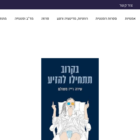
צור קשר
אמנויות
ספרות רומנטית
רוחניות, מדיטציה ורוגע
פרוזה
מד"ב ופנטזיה
מתח 