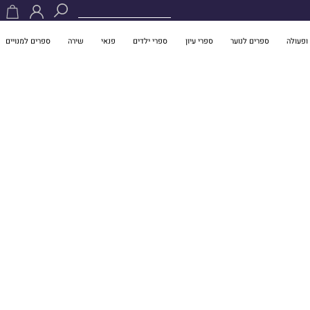
ופעולה
ספרים לנוער
ספרי עיון
ספרי ילדים
פנאי
שירה
ספרים למנויים