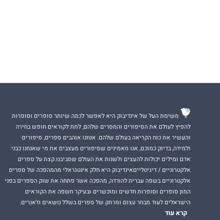
משימת העל של אינדיבוק היא לאפשר לכמה שיותר סופרים וסופרות
להפיץ לעולם את הסיפורים והמסרים שלהם, לתת לקוראים חופש בחירה
והעשיר את כוח הקריאה בעולם שלהם. אנחנו אוהבים ספרים, סיפורים
ולמידה, בדיוק כמוכם, אנו מאמינים שסיפורים מעצבים את מי שאנחנו כבני
אדם ומילים יכולות להעצים ולשנות את העולם שסביבנו.קצת על ספרים
אלקטרוניים / דיגיטלייםאינדיבוק היא חלק אינטגראלי מהמהפכה של ספרים
אלקטרוניים בשפה עברית להורדה, מהפכה אשר פתחה את שוק הספרים בפני
המון סופרים וסופרות חדשים ומוכשרים ובעיקר חשפה את הקוראים
הישראלים לעוד מבחר עצום ומרתק של ספרים בשלל נושאים וז'אנרים.
קרא עוד