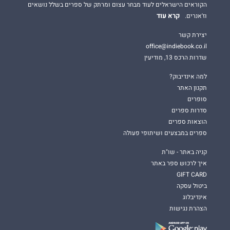
הקוראים הישראלים לעוד מבחר עצום ומרתק של ספרים בשלל נושאים
קרא עוד
וז'אנרים.
יצירת קשר
office@indiebook.co.il
שדרות הרכס 13, מודיעין
למה אינדיבוק?
תקנון האתר
סופרים
סדרות ספרים
הוצאות ספרים
ספרים במבצעים ושיתופי פעולה
קניה באתר - שו"ת
איך לרכוש ספר באתר
GIFT CARD
ביטול עסקה
אינדיבלוג
הצהרת נגישות