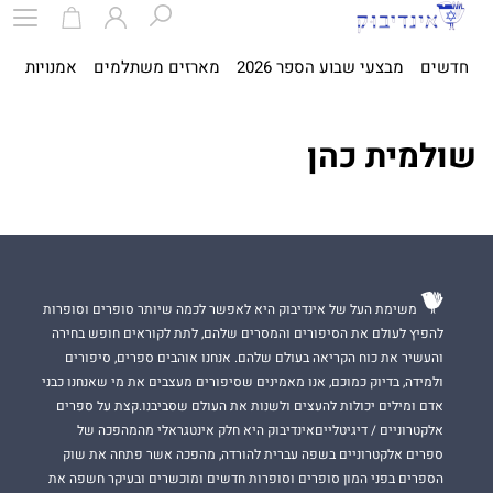
חדשים
מבצעי שבוע הספר 2026
מארזים משתלמים
אמנויות
ספ
שולמית כהן
משימת העל של אינדיבוק היא לאפשר לכמה שיותר סופרים וסופרות
להפיץ לעולם את הסיפורים והמסרים שלהם, לתת לקוראים חופש בחירה
והעשיר את כוח הקריאה בעולם שלהם. אנחנו אוהבים ספרים, סיפורים
ולמידה, בדיוק כמוכם, אנו מאמינים שסיפורים מעצבים את מי שאנחנו כבני
אדם ומילים יכולות להעצים ולשנות את העולם שסביבנו.קצת על ספרים
אלקטרוניים / דיגיטלייםאינדיבוק היא חלק אינטגראלי מהמהפכה של
ספרים אלקטרוניים בשפה עברית להורדה, מהפכה אשר פתחה את שוק
הספרים בפני המון סופרים וסופרות חדשים ומוכשרים ובעיקר חשפה את