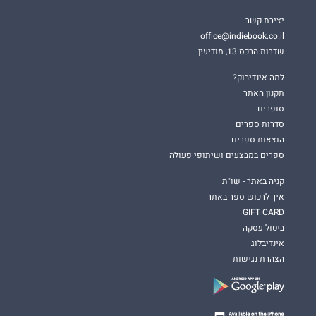
יצירת קשר
office@indiebook.co.il
שדרות הרכס 13, מודיעין
למה אינדיבוק?
תקנון האתר
סופרים
סדרות ספרים
הוצאות ספרים
ספרים במבצעים ושיתופי פעולה
קניה באתר - שו"ת
איך לרכוש ספר באתר
GIFT CARD
ביטול עסקה
אינדיבלוג
הצהרת נגישות