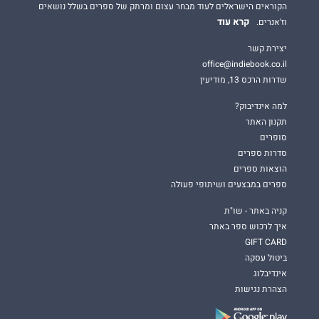
הקוראים הישראלים לעוד מבחר עצום ומרתק של ספרים בשלל נושאים
קרא עוד
וז'אנרים.
יצירת קשר
office@indiebook.co.il
שדרות הרכס 13, מודיעין
למה אינדיבוק?
תקנון האתר
סופרים
סדרות ספרים
הוצאות ספרים
ספרים במבצעים ושיתופי פעולה
קניה באתר - שו"ת
איך לרכוש ספר באתר
GIFT CARD
ביטול עסקה
אינדיבלוג
הצהרת נגישות