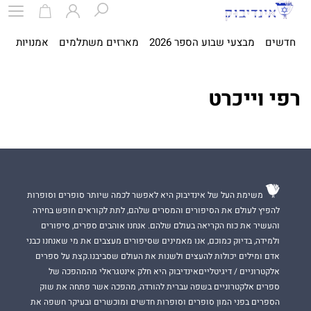
חדשים
מבצעי שבוע הספר 2026
מארזים משתלמים
אמנויות
ספ
רפי וייכרט
משימת העל של אינדיבוק היא לאפשר לכמה שיותר סופרים וסופרות
להפיץ לעולם את הסיפורים והמסרים שלהם, לתת לקוראים חופש בחירה
והעשיר את כוח הקריאה בעולם שלהם. אנחנו אוהבים ספרים, סיפורים
ולמידה, בדיוק כמוכם, אנו מאמינים שסיפורים מעצבים את מי שאנחנו כבני
אדם ומילים יכולות להעצים ולשנות את העולם שסביבנו.קצת על ספרים
אלקטרוניים / דיגיטלייםאינדיבוק היא חלק אינטגראלי מהמהפכה של
ספרים אלקטרוניים בשפה עברית להורדה, מהפכה אשר פתחה את שוק
הספרים בפני המון סופרים וסופרות חדשים ומוכשרים ובעיקר חשפה את