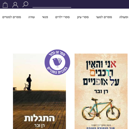
ופעולה
ספרים לנוער
ספרי עיון
ספרי ילדים
פנאי
שירה
ספרים למנויים