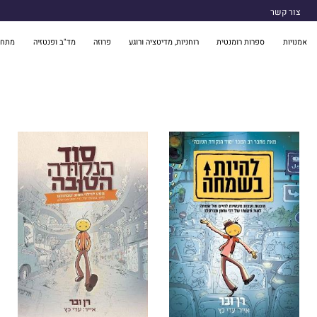
צור קשר
אמנויות
ספרות רומנטית
רוחניות, מדיטציה ורוגע
פרוזה
מד"ב ופנטזיה
מתח 