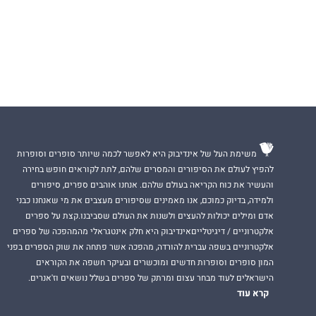
משימת העל של אינדיבוק היא לאפשר לכמה שיותר סופרים וסופרות
להפיץ לעולם את הסיפורים והמסרים שלהם, לתת לקוראים חופש בחירה
והעשיר את כוח הקריאה בעולם שלהם. אנחנו אוהבים ספרים, סיפורים
ולמידה, בדיוק כמוכם, אנו מאמינים שסיפורים מעצבים את מי שאנחנו כבני
אדם ומילים יכולות להעצים ולשנות את העולם שסביבנו.קצת על ספרים
אלקטרוניים / דיגיטלייםאינדיבוק היא חלק אינטגראלי מהמהפכה של ספרים
אלקטרוניים בשפה עברית להורדה, מהפכה אשר פתחה את שוק הספרים בפני
המון סופרים וסופרות חדשים ומוכשרים ובעיקר חשפה את הקוראים
הישראלים לעוד מבחר עצום ומרתק של ספרים בשלל נושאים וז'אנרים.
קרא עוד