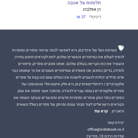
חלומות על אהבה
רן אפלברג
דיגיטלי
37 ₪
משימת העל של אינדיבוק היא לאפשר לכמה שיותר סופרים וסופרות
להפיץ לעולם את הסיפורים והמסרים שלהם, לתת לקוראים חופש בחירה
והעשיר את כוח הקריאה בעולם שלהם. אנחנו אוהבים ספרים, סיפורים
ולמידה, בדיוק כמוכם, אנו מאמינים שסיפורים מעצבים את מי שאנחנו כבני
אדם ומילים יכולות להעצים ולשנות את העולם שסביבנו.קצת על ספרים
אלקטרוניים / דיגיטלייםאינדיבוק היא חלק אינטגראלי מהמהפכה של
ספרים אלקטרוניים בשפה עברית להורדה, מהפכה אשר פתחה את שוק
הספרים בפני המון סופרים וסופרות חדשים ומוכשרים ובעיקר חשפה את
הקוראים הישראלים לעוד מבחר עצום ומרתק של ספרים בשלל נושאים
קרא עוד
וז'אנרים.
יצירת קשר
office@indiebook.co.il
שדרות הרכס 13, מודיעין