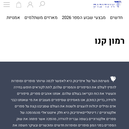
חדשים
מבצעי שבוע הספר 2026
מארזים משתלמים
אמנויות
ספ
רמון קנו
משימת העל של אינדיבוק היא לאפשר לכמה שיותר סופרים וסופרות
להפיץ לעולם את הסיפורים והמסרים שלהם, לתת לקוראים חופש בחירה
והעשיר את כוח הקריאה בעולם שלהם. אנחנו אוהבים ספרים, סיפורים
ולמידה, בדיוק כמוכם, אנו מאמינים שסיפורים מעצבים את מי שאנחנו כבני
אדם ומילים יכולות להעצים ולשנות את העולם שסביבנו.קצת על ספרים
אלקטרוניים / דיגיטלייםאינדיבוק היא חלק אינטגראלי מהמהפכה של
ספרים אלקטרוניים בשפה עברית להורדה, מהפכה אשר פתחה את שוק
הספרים בפני המון סופרים וסופרות חדשים ומוכשרים ובעיקר חשפה את