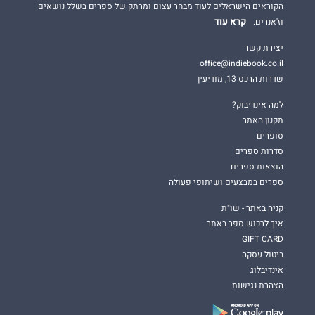
הקוראים הישראלים לעוד מבחר עצום ומרתק של ספרים בשלל נושאים
קרא עוד
וז'אנרים.
יצירת קשר
office@indiebook.co.il
שדרות הרכס 13, מודיעין
למה אינדיבוק?
תקנון האתר
סופרים
סדרות ספרים
הוצאות ספרים
ספרים במבצעים ושיתופי פעולה
קניה באתר - שו"ת
איך לרכוש ספר באתר
GIFT CARD
ביטול עסקה
אינדיבלוג
הצהרת נגישות