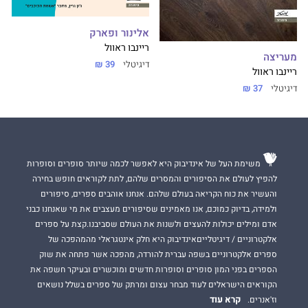
אלינור ופארק
ריינבו ראוול
מעריצה
דיגיטלי
39 ₪
ריינבו ראוול
דיגיטלי
37 ₪
משימת העל של אינדיבוק היא לאפשר לכמה שיותר סופרים וסופרות
להפיץ לעולם את הסיפורים והמסרים שלהם, לתת לקוראים חופש בחירה
והעשיר את כוח הקריאה בעולם שלהם. אנחנו אוהבים ספרים, סיפורים
ולמידה, בדיוק כמוכם, אנו מאמינים שסיפורים מעצבים את מי שאנחנו כבני
אדם ומילים יכולות להעצים ולשנות את העולם שסביבנו.קצת על ספרים
אלקטרוניים / דיגיטלייםאינדיבוק היא חלק אינטגראלי מהמהפכה של
ספרים אלקטרוניים בשפה עברית להורדה, מהפכה אשר פתחה את שוק
הספרים בפני המון סופרים וסופרות חדשים ומוכשרים ובעיקר חשפה את
הקוראים הישראלים לעוד מבחר עצום ומרתק של ספרים בשלל נושאים
קרא עוד
וז'אנרים.