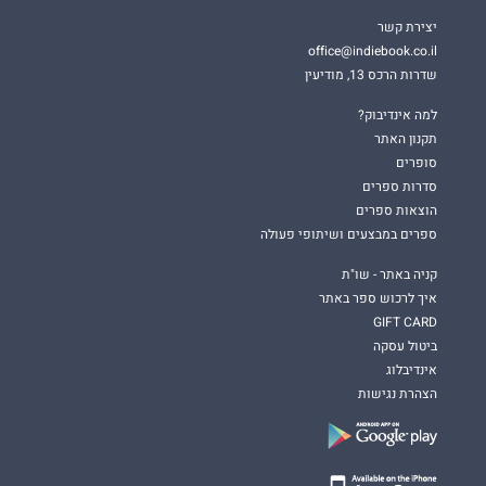
יצירת קשר
office@indiebook.co.il
שדרות הרכס 13, מודיעין
למה אינדיבוק?
תקנון האתר
סופרים
סדרות ספרים
הוצאות ספרים
ספרים במבצעים ושיתופי פעולה
קניה באתר - שו"ת
איך לרכוש ספר באתר
GIFT CARD
ביטול עסקה
אינדיבלוג
הצהרת נגישות