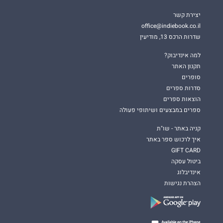
יצירת קשר
office@indiebook.co.il
שדרות הרכס 13, מודיעין
למה אינדיבוק?
תקנון האתר
סופרים
סדרות ספרים
הוצאות ספרים
ספרים במבצעים ושיתופי פעולה
קניה באתר - שו"ת
איך לרכוש ספר באתר
GIFT CARD
ביטול עסקה
אינדיבלוג
הצהרת נגישות