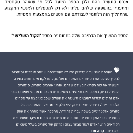
אנחנו פוגשים בהם ולכן הספר מיועד לכל מי שאוהב טקסטים
ומתעניין בהשפעה שלהם עלינו ולא רק למטפלים ולאנשי המקצוע
שהתהליך הזה רלוונטי לעבודתם עם אנשים באמצעות אמנויות.
הספר ממשיך את הכתיבה שלה בתחום זה בספר
"הקול השלישי"
.
משימת העל של אינדיבוק היא לאפשר לכמה שיותר סופרים וסופרות
להפיץ לעולם את הסיפורים והמסרים שלהם, לתת לקוראים חופש בחירה
והעשיר את כוח הקריאה בעולם שלהם. אנחנו אוהבים ספרים, סיפורים
ולמידה, בדיוק כמוכם, אנו מאמינים שסיפורים מעצבים את מי שאנחנו כבני
אדם ומילים יכולות להעצים ולשנות את העולם שסביבנו.קצת על ספרים
אלקטרוניים / דיגיטלייםאינדיבוק היא חלק אינטגראלי מהמהפכה של
ספרים אלקטרוניים בשפה עברית להורדה, מהפכה אשר פתחה את שוק
הספרים בפני המון סופרים וסופרות חדשים ומוכשרים ובעיקר חשפה את
הקוראים הישראלים לעוד מבחר עצום ומרתק של ספרים בשלל נושאים
קרא עוד
וז'אנרים.