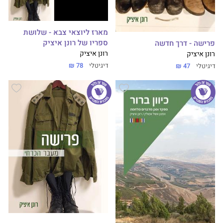
מארז ליוצאי צבא - שלושת
ספריו של רונן איציק
פרישה - דרך חדשה
רונן איציק
רונן איציק
דיגיטלי
78 ₪
דיגיטלי
47 ₪