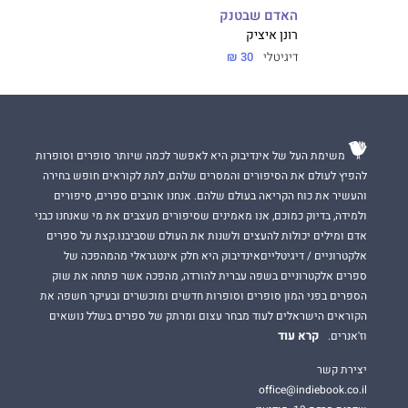
האדם שבטנק
רונן איציק
דיגיטלי
30 ₪
משימת העל של אינדיבוק היא לאפשר לכמה שיותר סופרים וסופרות
להפיץ לעולם את הסיפורים והמסרים שלהם, לתת לקוראים חופש בחירה
והעשיר את כוח הקריאה בעולם שלהם. אנחנו אוהבים ספרים, סיפורים
ולמידה, בדיוק כמוכם, אנו מאמינים שסיפורים מעצבים את מי שאנחנו כבני
אדם ומילים יכולות להעצים ולשנות את העולם שסביבנו.קצת על ספרים
אלקטרוניים / דיגיטלייםאינדיבוק היא חלק אינטגראלי מהמהפכה של
ספרים אלקטרוניים בשפה עברית להורדה, מהפכה אשר פתחה את שוק
הספרים בפני המון סופרים וסופרות חדשים ומוכשרים ובעיקר חשפה את
הקוראים הישראלים לעוד מבחר עצום ומרתק של ספרים בשלל נושאים
קרא עוד
וז'אנרים.
יצירת קשר
office@indiebook.co.il