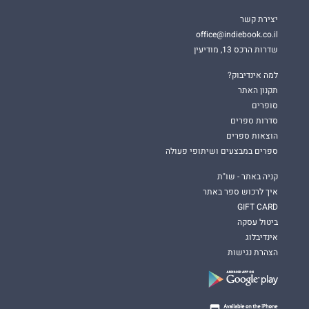
יצירת קשר
office@indiebook.co.il
שדרות הרכס 13, מודיעין
למה אינדיבוק?
תקנון האתר
סופרים
סדרות ספרים
הוצאות ספרים
ספרים במבצעים ושיתופי פעולה
קניה באתר - שו"ת
איך לרכוש ספר באתר
GIFT CARD
ביטול עסקה
אינדיבלוג
הצהרת נגישות