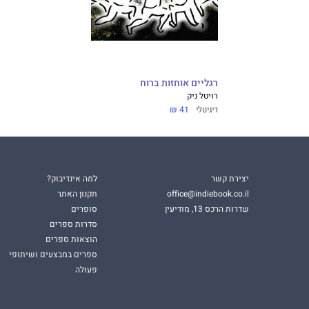
רגליים אוחזות ברוח
רויטל ניק
דיגיטלי
41 ₪
יצירת קשר
למה אינדיבוק?
office@indiebook.co.il
תקנון האתר
שדרות הרכס 13, מודיעין
סופרים
סדרות ספרים
הוצאות ספרים
ספרים במבצעים ושיתופי
פעולה