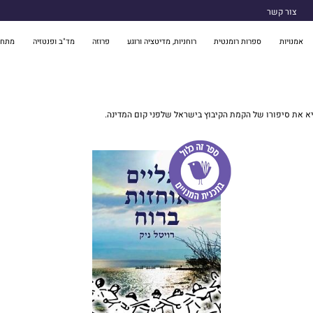
צור קשר
אמנויות
ספרות רומנטית
רוחניות, מדיטציה ורוגע
פרוזה
מד"ב ופנטזיה
מתח 