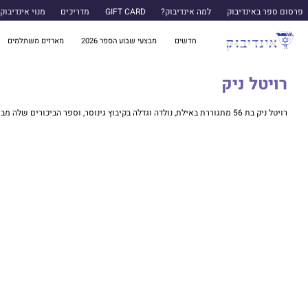
פרסום ספר באינדיבוק
למה אינדיבוק?
GIFT CARD
מדריכים
מנוי אינדיבוק
חדשים
מבצעי שבוע הספר 2026
מארזים משתלמים
רויטל ניק
רויטל ניק בת 56 מתגוררת באילת, נולדה וגדלה בקיבוץ גינוסר, וספר הביכורים שלה מביא את סיפורו של הקמת הקיבוץ בישראל שלפני קום המדינה.