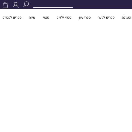
ופעולה
ספרים לנוער
ספרי עיון
ספרי ילדים
פנאי
שירה
ספרים למנויים