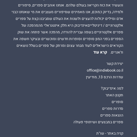
והעשיר את כוח הקריאה בעולם שלהם. אנחנו אוהבים ספרים, סיפורים
ולמידה, בדיוק כמוכם, אנו מאמינים שסיפורים מעצבים את מי שאנחנו כבני
אדם ומילים יכולות להעצים ולשנות את העולם שסביבנו.קצת על ספרים
אלקטרוניים / דיגיטלייםאינדיבוק היא חלק אינטגראלי מהמהפכה של
ספרים אלקטרוניים בשפה עברית להורדה, מהפכה אשר פתחה את שוק
הספרים בפני המון סופרים וסופרות חדשים ומוכשרים ובעיקר חשפה את
הקוראים הישראלים לעוד מבחר עצום ומרתק של ספרים בשלל נושאים
קרא עוד
וז'אנרים.
יצירת קשר
office@indiebook.co.il
שדרות הרכס 13, מודיעין
למה אינדיבוק?
תקנון האתר
סופרים
סדרות ספרים
הוצאות ספרים
ספרים במבצעים ושיתופי פעולה
קניה באתר - שו"ת