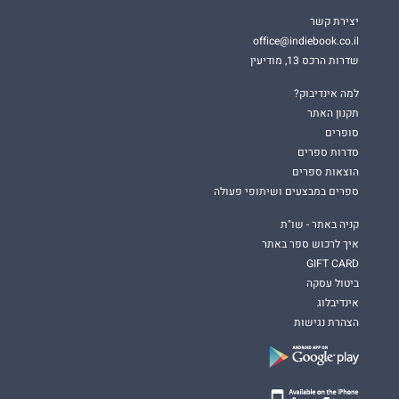
יצירת קשר
office@indiebook.co.il
שדרות הרכס 13, מודיעין
למה אינדיבוק?
תקנון האתר
סופרים
סדרות ספרים
הוצאות ספרים
ספרים במבצעים ושיתופי פעולה
קניה באתר - שו"ת
איך לרכוש ספר באתר
GIFT CARD
ביטול עסקה
אינדיבלוג
הצהרת נגישות