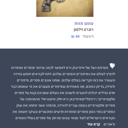
עונש מוות
רוברט וילסון
דיגיטלי
44 ₪
משימת העל של אינדיבוק היא לאפשר לכמה שיותר סופרים וסופרות
להפיץ לעולם את הסיפורים והמסרים שלהם, לתת לקוראים חופש בחירה
והעשיר את כוח הקריאה בעולם שלהם. אנחנו אוהבים ספרים, סיפורים
ולמידה, בדיוק כמוכם, אנו מאמינים שסיפורים מעצבים את מי שאנחנו כבני
אדם ומילים יכולות להעצים ולשנות את העולם שסביבנו.קצת על ספרים
אלקטרוניים / דיגיטלייםאינדיבוק היא חלק אינטגראלי מהמהפכה של
ספרים אלקטרוניים בשפה עברית להורדה, מהפכה אשר פתחה את שוק
הספרים בפני המון סופרים וסופרות חדשים ומוכשרים ובעיקר חשפה את
הקוראים הישראלים לעוד מבחר עצום ומרתק של ספרים בשלל נושאים
קרא עוד
וז'אנרים.