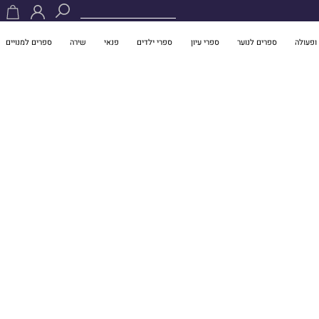
ופעולה
ספרים לנוער
ספרי עיון
ספרי ילדים
פנאי
שירה
ספרים למנויים