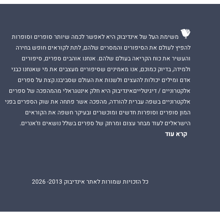
משימת העל של אינדיבוק היא לאפשר לכמה שיותר סופרים וסופרות
להפיץ לעולם את הסיפורים והמסרים שלהם, לתת לקוראים חופש בחירה
והעשיר את כוח הקריאה בעולם שלהם. אנחנו אוהבים ספרים, סיפורים
ולמידה, בדיוק כמוכם, אנו מאמינים שסיפורים מעצבים את מי שאנחנו כבני
אדם ומילים יכולות להעצים ולשנות את העולם שסביבנו.קצת על ספרים
אלקטרוניים / דיגיטלייםאינדיבוק היא חלק אינטגראלי מהמהפכה של ספרים
אלקטרוניים בשפה עברית להורדה, מהפכה אשר פתחה את שוק הספרים בפני
המון סופרים וסופרות חדשים ומוכשרים ובעיקר חשפה את הקוראים
הישראלים לעוד מבחר עצום ומרתק של ספרים בשלל נושאים וז'אנרים.
קרא עוד
כל הזכויות שמורות לאתר אינדיבוק 2013- 2026