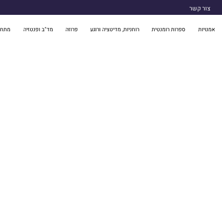
צור קשר
אמנויות
ספרות רומנטית
רוחניות, מדיטציה ורוגע
פרוזה
מד"ב ופנטזיה
מתח 