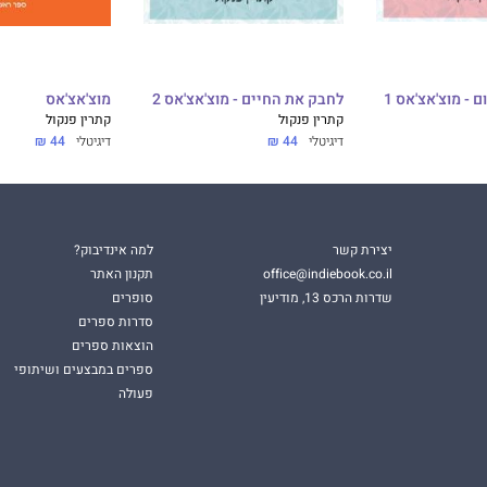
 - מוצ'אצ'אס 1
לחבק את החיים - מוצ'אצ'אס 2
מוצ'אצ'אס
קתרין פנקול
קתרין פנקול
דיגיטלי
44 ₪
דיגיטלי
44 ₪
יצירת קשר
למה אינדיבוק?
office@indiebook.co.il
תקנון האתר
שדרות הרכס 13, מודיעין
סופרים
סדרות ספרים
הוצאות ספרים
ספרים במבצעים ושיתופי
פעולה