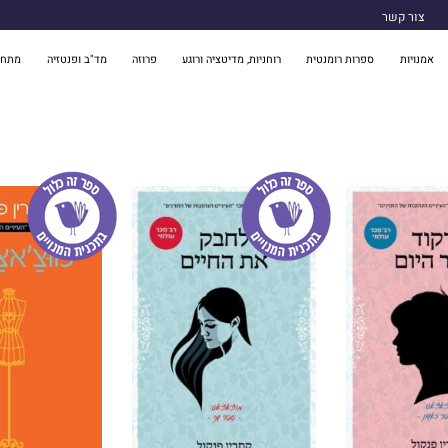
צור קשר
אמנויות
ספרות רומנטית
רוחניות, מדיטציה ורוגע
פרוזה
מד"ב ופנטזיה
מתח 