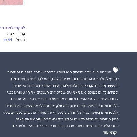
לרקוד לאור היום
קתרין פנקול
דיגיטלי
44 ₪
משימת העל של אינדיבוק היא לאפשר לכמה שיותר סופרים וסופרות
להפיץ לעולם את הסיפורים והמסרים שלהם, לתת לקוראים חופש בחירה
והעשיר את כוח הקריאה בעולם שלהם. אנחנו אוהבים ספרים, סיפורים
ולמידה, בדיוק כמוכם, אנו מאמינים שסיפורים מעצבים את מי שאנחנו כבני
אדם ומילים יכולות להעצים ולשנות את העולם שסביבנו.קצת על ספרים
אלקטרוניים / דיגיטלייםאינדיבוק היא חלק אינטגראלי מהמהפכה של ספרים
אלקטרוניים בשפה עברית להורדה, מהפכה אשר פתחה את שוק הספרים בפני
המון סופרים וסופרות חדשים ומוכשרים ובעיקר חשפה את הקוראים
הישראלים לעוד מבחר עצום ומרתק של ספרים בשלל נושאים וז'אנרים.
קרא עוד