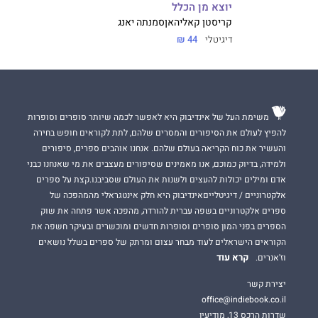
יוצא מן הכלל
קריסטן קאליהאן
סמנתה יאנג
דיגיטלי
44 ₪
משימת העל של אינדיבוק היא לאפשר לכמה שיותר סופרים וסופרות
להפיץ לעולם את הסיפורים והמסרים שלהם, לתת לקוראים חופש בחירה
והעשיר את כוח הקריאה בעולם שלהם. אנחנו אוהבים ספרים, סיפורים
ולמידה, בדיוק כמוכם, אנו מאמינים שסיפורים מעצבים את מי שאנחנו כבני
אדם ומילים יכולות להעצים ולשנות את העולם שסביבנו.קצת על ספרים
אלקטרוניים / דיגיטלייםאינדיבוק היא חלק אינטגראלי מהמהפכה של
ספרים אלקטרוניים בשפה עברית להורדה, מהפכה אשר פתחה את שוק
הספרים בפני המון סופרים וסופרות חדשים ומוכשרים ובעיקר חשפה את
הקוראים הישראלים לעוד מבחר עצום ומרתק של ספרים בשלל נושאים
קרא עוד
וז'אנרים.
יצירת קשר
office@indiebook.co.il
שדרות הרכס 13, מודיעין