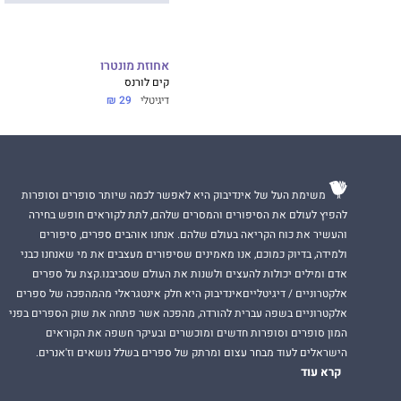
אחוזת מונטרו
קים לורנס
דיגיטלי
29 ₪
משימת העל של אינדיבוק היא לאפשר לכמה שיותר סופרים וסופרות
להפיץ לעולם את הסיפורים והמסרים שלהם, לתת לקוראים חופש בחירה
והעשיר את כוח הקריאה בעולם שלהם. אנחנו אוהבים ספרים, סיפורים
ולמידה, בדיוק כמוכם, אנו מאמינים שסיפורים מעצבים את מי שאנחנו כבני
אדם ומילים יכולות להעצים ולשנות את העולם שסביבנו.קצת על ספרים
אלקטרוניים / דיגיטלייםאינדיבוק היא חלק אינטגראלי מהמהפכה של ספרים
אלקטרוניים בשפה עברית להורדה, מהפכה אשר פתחה את שוק הספרים בפני
המון סופרים וסופרות חדשים ומוכשרים ובעיקר חשפה את הקוראים
הישראלים לעוד מבחר עצום ומרתק של ספרים בשלל נושאים וז'אנרים.
קרא עוד