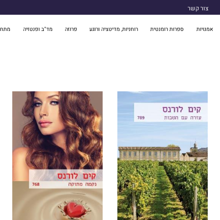
צור קשר
אמנויות
ספרות רומנטית
רוחניות, מדיטציה ורוגע
פרוזה
מד"ב ופנטזיה
מתח 