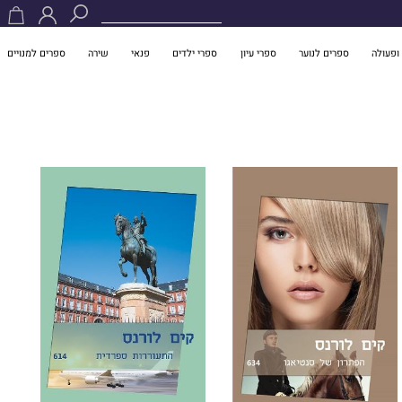
ופעולה
ספרים לנוער
ספרי עיון
ספרי ילדים
פנאי
שירה
ספרים למנויים