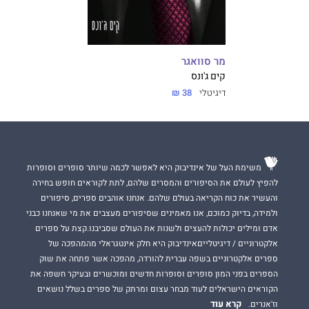
מר סוואגר
קים ג'ונס
דיגיטלי
38 ₪
משימת העל של אינדיבוק היא לאפשר לכמה שיותר סופרים וסופרות
להפיץ לעולם את הסיפורים והמסרים שלהם, לתת לקוראים חופש בחירה
והעשיר את כוח הקריאה בעולם שלהם. אנחנו אוהבים ספרים, סיפורים
ולמידה, בדיוק כמוכם, אנו מאמינים שסיפורים מעצבים את מי שאנחנו כבני
אדם ומילים יכולות להעצים ולשנות את העולם שסביבנו.קצת על ספרים
אלקטרוניים / דיגיטלייםאינדיבוק היא חלק אינטגראלי מהמהפכה של
ספרים אלקטרוניים בשפה עברית להורדה, מהפכה אשר פתחה את שוק
הספרים בפני המון סופרים וסופרות חדשים ומוכשרים ובעיקר חשפה את
הקוראים הישראלים לעוד מבחר עצום ומרתק של ספרים בשלל נושאים
קרא עוד
וז'אנרים.