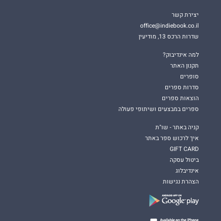
יצירת קשר
office@indiebook.co.il
שדרות הרכס 13, מודיעין
למה אינדיבוק?
תקנון האתר
סופרים
סדרות ספרים
הוצאות ספרים
ספרים במבצעים ושיתופי פעולה
קניה באתר - שו"ת
איך לרכוש ספר באתר
GIFT CARD
ביטול עסקה
אינדיבלוג
הצהרת נגישות